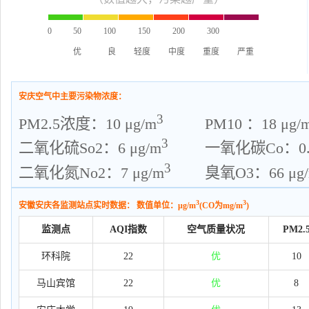
0
50
100
150
200
300
优
良
轻度
中度
重度
严重
安庆空气中主要污染物浓度：
3
PM2.5浓度：10 μg/m
PM10 ：18 μg/
3
二氧化硫So2：6 μg/m
一氧化碳Co：0.8
3
二氧化氮No2：7 μg/m
臭氧O3：66 μg
3
3
安徽安庆各监测站点实时数据： 数值单位：μg/m
(CO为mg/m
)
监测点
AQI指数
空气质量状况
PM2.
环科院
22
优
10
马山宾馆
22
优
8