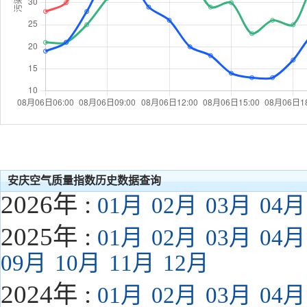
安庆空气质量指数历史数据查询
2026年 :
01月
02月
03月
04月
2025年 :
01月
02月
03月
04月
09月
10月
11月
12月
2024年 :
01月
02月
03月
04月