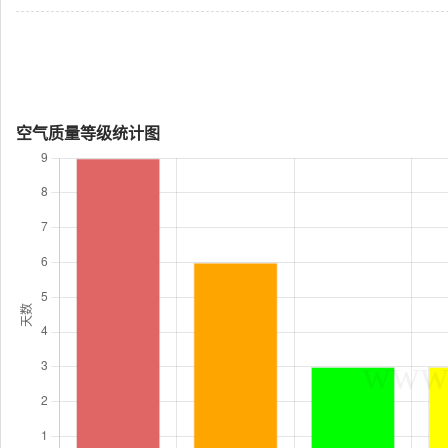
空气质量等级统计图