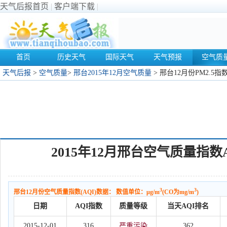
天气后报首页
|
客户端下载
|
首页
历史天气
国际天气
天气预报
空气质
天气后报
>
空气质量
>
邢台2015年12月空气质量
> 邢台12月份PM2.5指
2015年12月邢台空气质量指数A
3
3
邢台12月份空气质量指数(AQI)数据： 数值单位：μg/m
(CO为mg/m
)
日期
AQI指数
质量等级
当天AQI排名
2015-12-01
316
严重污染
362