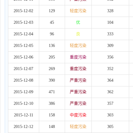
2015-12-02
129
轻度污染
328
2015-12-03
45
优
104
2015-12-04
96
良
333
2015-12-05
136
轻度污染
309
2015-12-06
205
重度污染
356
2015-12-07
269
重度污染
352
2015-12-08
390
严重污染
364
2015-12-09
471
严重污染
362
2015-12-10
386
严重污染
357
2015-12-11
158
中度污染
303
2015-12-12
148
轻度污染
305