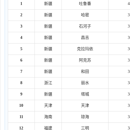
1
新疆
吐鲁番
2
新疆
哈密
3
新疆
石河子
4
新疆
昌吉
5
新疆
克拉玛依
6
新疆
阿克苏
7
新疆
和田
8
浙江
丽水
9
新疆
塔城
10
天津
天津
11
海南
琼海
12
福建
三明