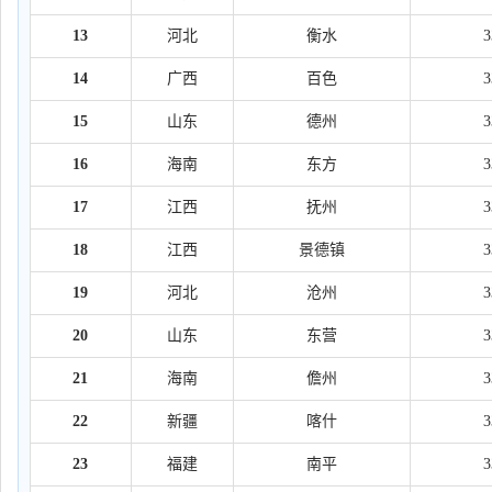
13
河北
衡水
14
广西
百色
15
山东
德州
16
海南
东方
17
江西
抚州
18
江西
景德镇
19
河北
沧州
20
山东
东营
21
海南
儋州
22
新疆
喀什
23
福建
南平