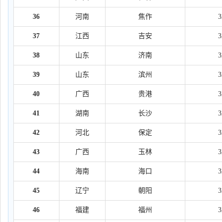
36
河南
焦作
37
江西
吉安
38
山东
济南
39
山东
滨州
40
广西
贵港
41
湖南
长沙
42
河北
保定
43
广西
玉林
44
海南
海口
45
辽宁
朝阳
46
福建
福州