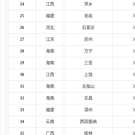
24
江西
萍乡
25
福建
龙岩
26
河北
石家庄
27
江苏
苏州
28
海南
万宁
29
海南
三亚
30
江西
上饶
31
海南
五指山
32
海南
文昌
33
福建
漳州
34
云南
西双版纳
35
广西
桂林