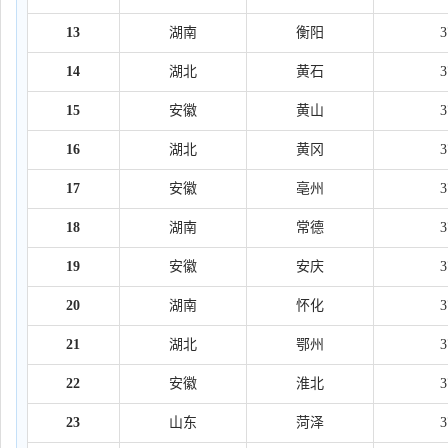
13
湖南
衡阳
14
湖北
黄石
15
安徽
黄山
16
湖北
黄冈
17
安徽
亳州
18
湖南
常德
19
安徽
安庆
20
湖南
怀化
21
湖北
鄂州
22
安徽
淮北
23
山东
菏泽