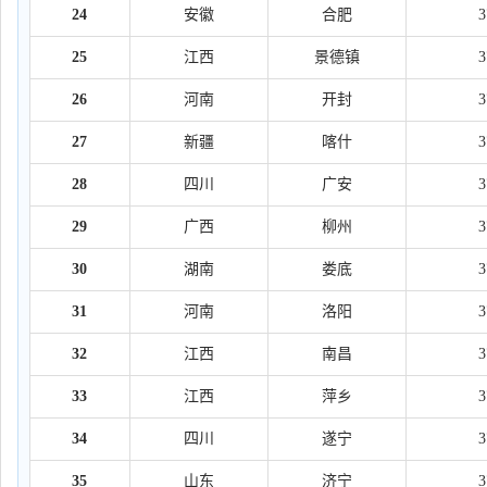
24
安徽
合肥
25
江西
景德镇
26
河南
开封
27
新疆
喀什
28
四川
广安
29
广西
柳州
30
湖南
娄底
31
河南
洛阳
32
江西
南昌
33
江西
萍乡
34
四川
遂宁
35
山东
济宁