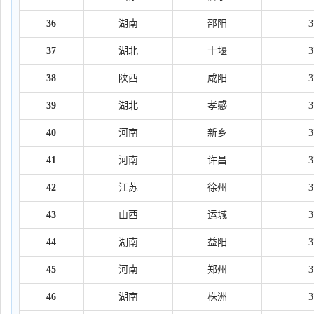
36
湖南
邵阳
37
湖北
十堰
38
陕西
咸阳
39
湖北
孝感
40
河南
新乡
41
河南
许昌
42
江苏
徐州
43
山西
运城
44
湖南
益阳
45
河南
郑州
46
湖南
株洲