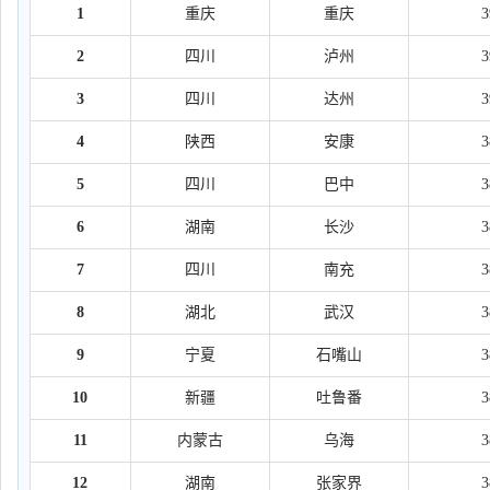
1
重庆
重庆
2
四川
泸州
3
四川
达州
4
陕西
安康
5
四川
巴中
6
湖南
长沙
7
四川
南充
8
湖北
武汉
9
宁夏
石嘴山
10
新疆
吐鲁番
11
内蒙古
乌海
12
湖南
张家界