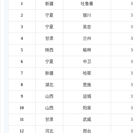
1
新疆
吐鲁番
2
宁夏
银川
3
宁夏
吴忠
4
甘肃
兰州
5
陕西
榆林
6
宁夏
中卫
7
新疆
哈密
8
湖北
恩施
9
山西
运城
10
山西
阳泉
11
甘肃
武威
12
河北
邢台