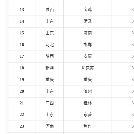
13
陕西
宝鸡
14
山东
菏泽
15
山东
济南
16
河北
邯郸
17
陕西
安康
18
新疆
阿克苏
19
重庆
重庆
20
山东
滨州
21
广西
桂林
22
山东
东营
23
河南
焦作