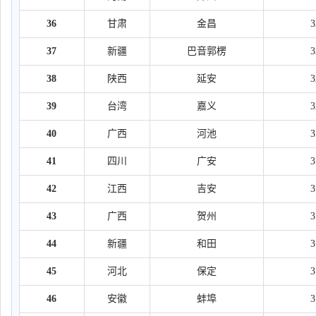
36
甘肃
金昌
37
新疆
巴音郭楞
38
陕西
延安
39
台湾
嘉义
40
广西
河池
41
四川
广安
42
江西
吉安
43
广西
贺州
44
新疆
和田
45
河北
保定
46
安徽
蚌埠