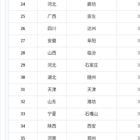
24
河北
廊坊
25
广西
崇左
26
四川
达州
27
安徽
阜阳
28
山西
临汾
29
河北
石家庄
30
湖北
随州
31
天津
天津
32
山东
潍坊
33
宁夏
石嘴山
34
陕西
西安
35
河南
郑州