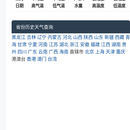
日期
高气温
低气温
水量
高温度
低温度
省份历史天气查询
黑龙江
吉林
辽宁
内蒙古
河北
山西
陕西
山东
新疆
西藏
青
海
甘肃
宁夏
河南
江苏
湖北
浙江
安徽
福建
江西
湖南
贵
州
四川
广东
云南
广西
海南
直辖市
北京
上海
天津
重庆
港澳台
香港
澳门
台湾