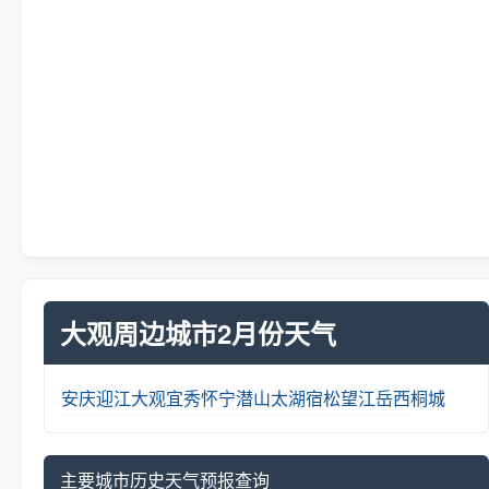
大观周边城市2月份天气
安庆
迎江
大观
宜秀
怀宁
潜山
太湖
宿松
望江
岳西
桐城
主要城市历史天气预报查询