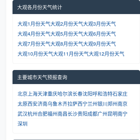
大观各月份天气统计
大观1月份天气
大观2月份天气
大观3月份天气
大观4月份天气
大观5月份天气
大观6月份天气
大观7月份天气
大观8月份天气
大观9月份天气
大观10月份天气
大观11月份天气
大观12月份天气
主要城市天气预报查询
北京
上海
天津
重庆
哈尔滨
长春
沈阳
呼和浩特
石家庄
太原
西安
济南
乌鲁木齐
拉萨
西宁
兰州
银川
郑州
南京
武汉
杭州
合肥
福州
南昌
长沙
贵阳
成都
广州
昆明
南宁
深圳