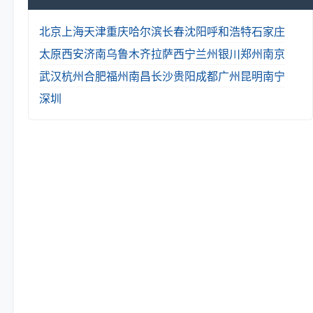
北京
上海
天津
重庆
哈尔滨
长春
沈阳
呼和浩特
石家庄
太原
西安
济南
乌鲁木齐
拉萨
西宁
兰州
银川
郑州
南京
武汉
杭州
合肥
福州
南昌
长沙
贵阳
成都
广州
昆明
南宁
深圳