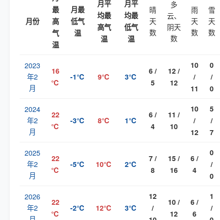
月平
月平
多
最
月最
晴
雨
雪
均最
均最
云、
天
天
天
月份
高
低气
阴天
高气
低气
数
数
数
气
温
数
温
温
温
2023
10
0
16
6 /
12 /
年2
-1℃
9℃
3℃
/
/
℃
5
12
月
11
0
2024
10
5
22
6 /
11 /
年2
-3℃
8℃
1℃
/
/
℃
4
10
月
12
7
2025
0
22
7 /
15 /
6 /
年2
-5℃
10℃
2℃
/
℃
8
16
4
月
0
2026
12
1
22
10 /
6 /
年2
-2℃
12℃
3℃
/
/
℃
12
6
月
10
0