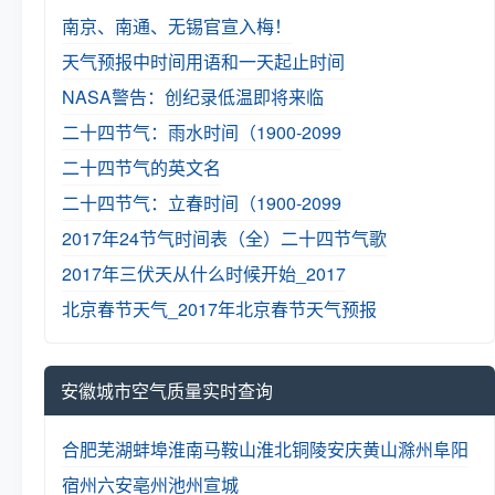
南京、南通、无锡官宣入梅！
天气预报中时间用语和一天起止时间
NASA警告：创纪录低温即将来临
二十四节气：雨水时间（1900-2099
二十四节气的英文名
二十四节气：立春时间（1900-2099
2017年24节气时间表（全）
二十四节气歌
2017年三伏天从什么时候开始_2017
北京春节天气_2017年北京春节天气预报
安徽城市空气质量实时查询
合肥
芜湖
蚌埠
淮南
马鞍山
淮北
铜陵
安庆
黄山
滁州
阜阳
宿州
六安
亳州
池州
宣城