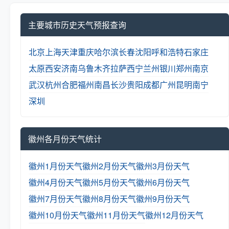
主要城市历史天气预报查询
北京
上海
天津
重庆
哈尔滨
长春
沈阳
呼和浩特
石家庄
太原
西安
济南
乌鲁木齐
拉萨
西宁
兰州
银川
郑州
南京
武汉
杭州
合肥
福州
南昌
长沙
贵阳
成都
广州
昆明
南宁
深圳
徽州各月份天气统计
徽州1月份天气
徽州2月份天气
徽州3月份天气
徽州4月份天气
徽州5月份天气
徽州6月份天气
徽州7月份天气
徽州8月份天气
徽州9月份天气
徽州10月份天气
徽州11月份天气
徽州12月份天气