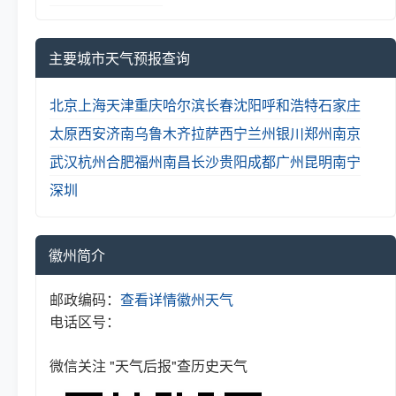
主要城市天气预报查询
北京
上海
天津
重庆
哈尔滨
长春
沈阳
呼和浩特
石家庄
太原
西安
济南
乌鲁木齐
拉萨
西宁
兰州
银川
郑州
南京
武汉
杭州
合肥
福州
南昌
长沙
贵阳
成都
广州
昆明
南宁
深圳
徽州简介
邮政编码：
查看详情
徽州天气
电话区号：
微信关注 "天气后报"查历史天气