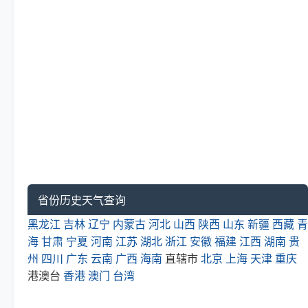
省份历史天气查询
黑龙江
吉林
辽宁
内蒙古
河北
山西
陕西
山东
新疆
西藏
青
海
甘肃
宁夏
河南
江苏
湖北
浙江
安徽
福建
江西
湖南
贵
州
四川
广东
云南
广西
海南
直辖市
北京
上海
天津
重庆
港澳台
香港
澳门
台湾