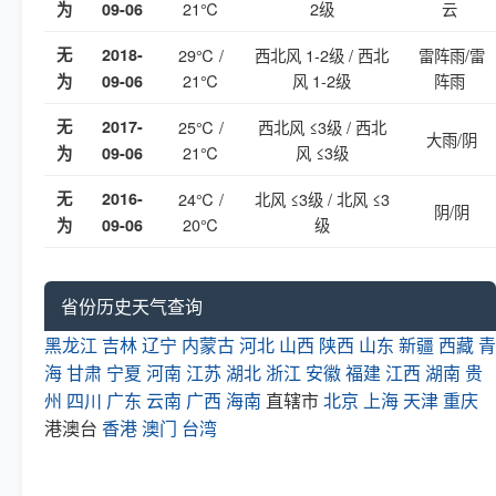
21℃
2级
云
为
09-06
无
2018-
29℃ /
西北风 1-2级 / 西北
雷阵雨/雷
21℃
风 1-2级
阵雨
为
09-06
无
2017-
25℃ /
西北风 ≤3级 / 西北
大雨/阴
21℃
风 ≤3级
为
09-06
无
2016-
24℃ /
北风 ≤3级 / 北风 ≤3
阴/阴
20℃
级
为
09-06
省份历史天气查询
黑龙江
吉林
辽宁
内蒙古
河北
山西
陕西
山东
新疆
西藏
青
海
甘肃
宁夏
河南
江苏
湖北
浙江
安徽
福建
江西
湖南
贵
州
四川
广东
云南
广西
海南
直辖市
北京
上海
天津
重庆
港澳台
香港
澳门
台湾