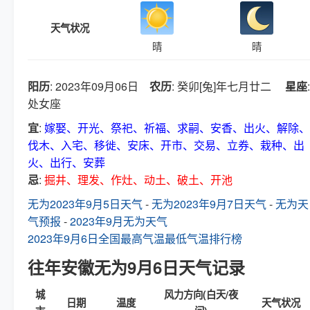
天气状况
晴
晴
阳历
: 2023年09月06日
农历
: 癸卯[兔]年七月廿二
星座
:
处女座
宜
:
嫁娶、开光、祭祀、祈福、求嗣、安香、出火、解除、
伐木、入宅、移徙、安床、开市、交易、立券、栽种、出
火、出行、安葬
忌
:
掘井、理发、作灶、动土、破土、开池
无为2023年9月5日天气
-
无为2023年9月7日天气
-
无为天
气预报
-
2023年9月无为天气
2023年9月6日全国最高气温最低气温排行榜
往年安徽无为9月6日天气记录
城
风力方向(白天/夜
日期
温度
天气状况