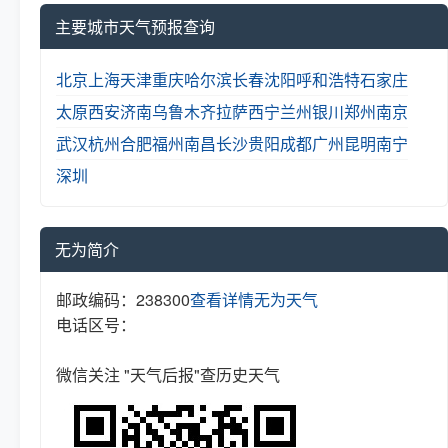
主要城市天气预报查询
北京
上海
天津
重庆
哈尔滨
长春
沈阳
呼和浩特
石家庄
太原
西安
济南
乌鲁木齐
拉萨
西宁
兰州
银川
郑州
南京
武汉
杭州
合肥
福州
南昌
长沙
贵阳
成都
广州
昆明
南宁
深圳
无为简介
邮政编码：238300
查看详情
无为天气
电话区号：
微信关注 "天气后报"查历史天气