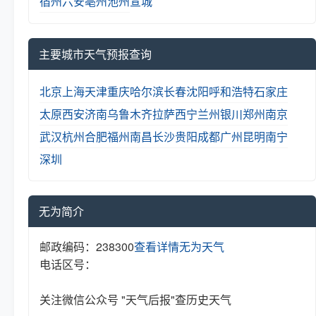
宿州
六安
亳州
池州
宣城
主要城市天气预报查询
北京
上海
天津
重庆
哈尔滨
长春
沈阳
呼和浩特
石家庄
太原
西安
济南
乌鲁木齐
拉萨
西宁
兰州
银川
郑州
南京
武汉
杭州
合肥
福州
南昌
长沙
贵阳
成都
广州
昆明
南宁
深圳
无为简介
邮政编码：238300
查看详情
无为天气
电话区号：
关注微信公众号 "天气后报"查历史天气