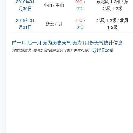
2019年01
9℃
/
东北风 1-2级 / 东
小雨 / 中雨
月30日
2℃
北风 1-2级
2019年01
4℃
/
北风 1-2级 / 北风
多云 / 阴
月31日
0℃
1-2级
前一月
后一月
无为历史天气
无为1月份天气统计信息
导出Excel
搜索"城市名+天气后报"访问本站（无为天气后报）