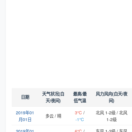
天气状况(白
最高/最
风力风向(白天/夜
日期
天/夜间)
低气温
间)
2019年01
3℃
/
北风 1-2级 / 北风
多云 / 晴
月01日
-1℃
1-2级
2019年01
6℃
/
东风 1-2级 / 东风