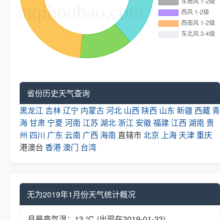
省份历史天气查询
黑龙江
吉林
辽宁
内蒙古
河北
山西
陕西
山东
新疆
西藏
青
海
甘肃
宁夏
河南
江苏
湖北
浙江
安徽
福建
江西
湖南
贵
州
四川
广东
云南
广西
海南
直辖市
北京
上海
天津
重庆
港澳台
香港
澳门
台湾
无为2019年1月份天气统计概况
月最高气温：13 ℃ (出现在2019-01-23)