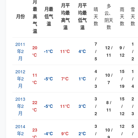
月
月平
月平
多
最
月最
晴
雨
雪
均最
均最
云、
天
天
天
月份
高
低气
阴天
高气
低气
数
数
数
气
温
数
温
温
温
2011
7
1
20
12 /
9 /
年2
-1℃
11℃
4℃
/
/
℃
11
12
月
5
2
2012
4
15
1
11
10 /
年2
-5℃
7℃
1℃
/
/
/
℃
7
月
3
19
4
2013
3
15
2
22
8 /
年2
-5℃
11℃
3℃
/
/
/
℃
11
月
2
12
3
2014
3
12
5
23
10 /
年2
-4℃
9℃
2℃
/
/
/
℃
9