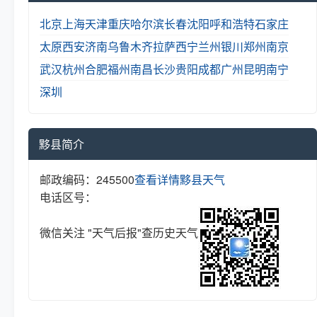
北京
上海
天津
重庆
哈尔滨
长春
沈阳
呼和浩特
石家庄
太原
西安
济南
乌鲁木齐
拉萨
西宁
兰州
银川
郑州
南京
武汉
杭州
合肥
福州
南昌
长沙
贵阳
成都
广州
昆明
南宁
深圳
黟县简介
邮政编码：245500
查看详情
黟县天气
电话区号：
微信关注 "天气后报"查历史天气