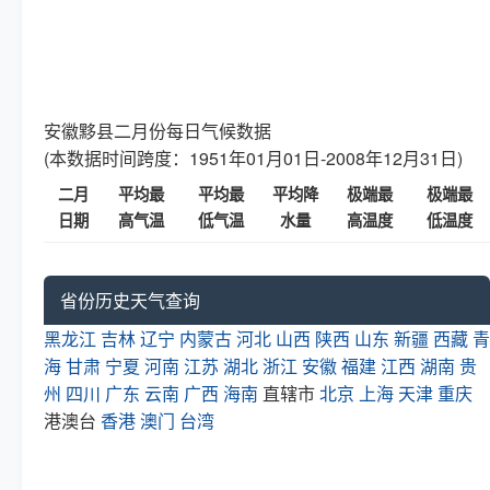
安徽黟县二月份每日气候数据
(本数据时间跨度：1951年01月01日-2008年12月31日)
二月
平均最
平均最
平均降
极端最
极端最
日期
高气温
低气温
水量
高温度
低温度
省份历史天气查询
黑龙江
吉林
辽宁
内蒙古
河北
山西
陕西
山东
新疆
西藏
青
海
甘肃
宁夏
河南
江苏
湖北
浙江
安徽
福建
江西
湖南
贵
州
四川
广东
云南
广西
海南
直辖市
北京
上海
天津
重庆
港澳台
香港
澳门
台湾