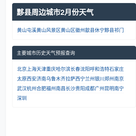
黟县周边城市2月份天气
黄山
屯溪
黄山风景区
黄山区
徽州
歙县
休宁
黟县
祁门
主要城市历史天气预报查询
北京
上海
天津
重庆
哈尔滨
长春
沈阳
呼和浩特
石家庄
太原
西安
济南
乌鲁木齐
拉萨
西宁
兰州
银川
郑州
南京
武汉
杭州
合肥
福州
南昌
长沙
贵阳
成都
广州
昆明
南宁
深圳