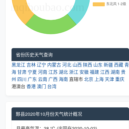
省份历史天气查询
黑龙江
吉林
辽宁
内蒙古
河北
山西
陕西
山东
新疆
西藏
青
海
甘肃
宁夏
河南
江苏
湖北
浙江
安徽
福建
江西
湖南
贵
州
四川
广东
云南
广西
海南
直辖市
北京
上海
天津
重庆
港澳台
香港
澳门
台湾
黟县2020年10月份天气统计概况
月最高气温：28 ℃ (出现在2020-10-02)