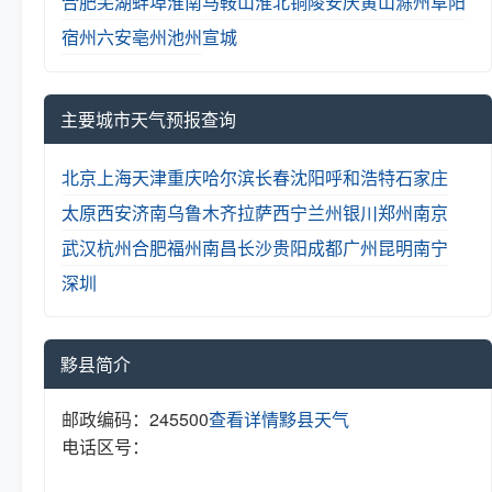
合肥
芜湖
蚌埠
淮南
马鞍山
淮北
铜陵
安庆
黄山
滁州
阜阳
宿州
六安
亳州
池州
宣城
主要城市天气预报查询
北京
上海
天津
重庆
哈尔滨
长春
沈阳
呼和浩特
石家庄
太原
西安
济南
乌鲁木齐
拉萨
西宁
兰州
银川
郑州
南京
武汉
杭州
合肥
福州
南昌
长沙
贵阳
成都
广州
昆明
南宁
深圳
黟县简介
邮政编码：245500
查看详情
黟县天气
电话区号：