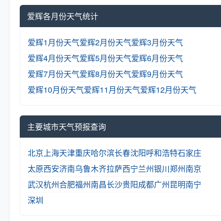
爱辉各月份天气统计
爱辉1月份天气
爱辉2月份天气
爱辉3月份天气
爱辉4月份天气
爱辉5月份天气
爱辉6月份天气
爱辉7月份天气
爱辉8月份天气
爱辉9月份天气
爱辉10月份天气
爱辉11月份天气
爱辉12月份天气
主要城市天气预报查询
北京
上海
天津
重庆
哈尔滨
长春
沈阳
呼和浩特
石家庄
太原
西安
济南
乌鲁木齐
拉萨
西宁
兰州
银川
郑州
南京
武汉
杭州
合肥
福州
南昌
长沙
贵阳
成都
广州
昆明
南宁
深圳