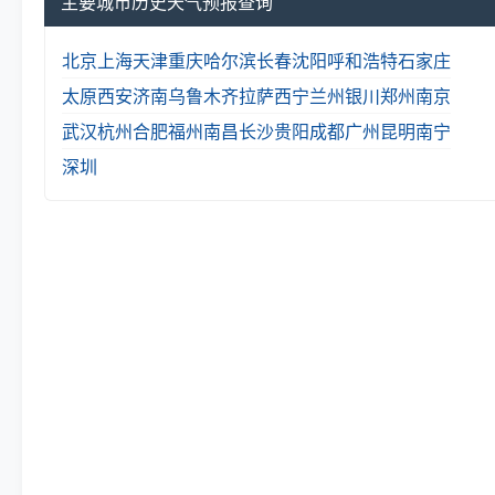
主要城市历史天气预报查询
北京
上海
天津
重庆
哈尔滨
长春
沈阳
呼和浩特
石家庄
太原
西安
济南
乌鲁木齐
拉萨
西宁
兰州
银川
郑州
南京
武汉
杭州
合肥
福州
南昌
长沙
贵阳
成都
广州
昆明
南宁
深圳