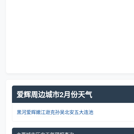
爱辉周边城市2月份天气
黑河
爱辉
嫩江
逊克
孙吴
北安
五大连池