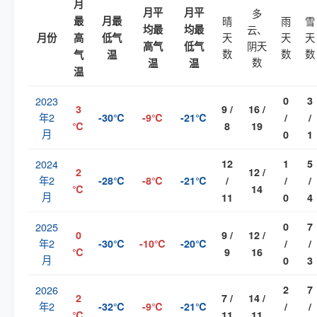
月
月平
月平
多
最
月最
晴
雨
雪
均最
均最
云、
天
天
天
月份
高
低气
阴天
高气
低气
数
数
数
气
温
数
温
温
温
2023
0
3
3
9 /
16 /
年2
-30℃
-9℃
-21℃
/
/
℃
8
19
月
0
1
2024
12
1
5
2
12 /
年2
-28℃
-8℃
-21℃
/
/
/
℃
14
月
11
0
4
2025
0
7
0
9 /
12 /
年2
-30℃
-10℃
-20℃
/
/
℃
9
16
月
0
3
2026
2
7
2
7 /
14 /
年2
-32℃
-9℃
-21℃
/
/
℃
11
11