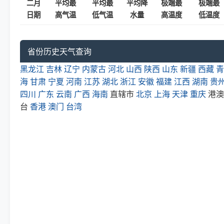
二月
平均最
平均最
平均降
极端最
极端最
日期
高气温
低气温
水量
高温度
低温度
省份历史天气查询
黑龙江
吉林
辽宁
内蒙古
河北
山西
陕西
山东
新疆
西藏
青
海
甘肃
宁夏
河南
江苏
湖北
浙江
安徽
福建
江西
湖南
贵
四川
广东
云南
广西
海南
直辖市
北京
上海
天津
重庆
港澳
台
香港
澳门
台湾