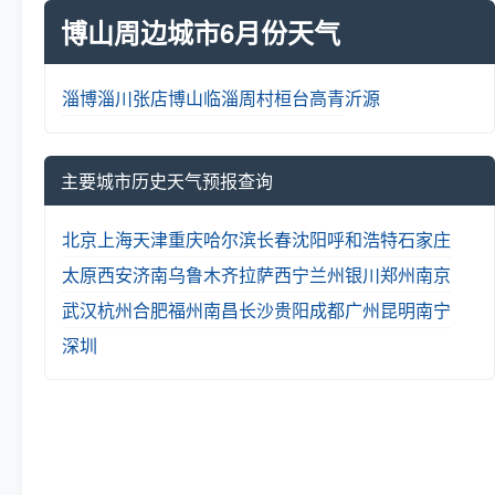
博山周边城市6月份天气
淄博
淄川
张店
博山
临淄
周村
桓台
高青
沂源
主要城市历史天气预报查询
北京
上海
天津
重庆
哈尔滨
长春
沈阳
呼和浩特
石家庄
太原
西安
济南
乌鲁木齐
拉萨
西宁
兰州
银川
郑州
南京
武汉
杭州
合肥
福州
南昌
长沙
贵阳
成都
广州
昆明
南宁
深圳