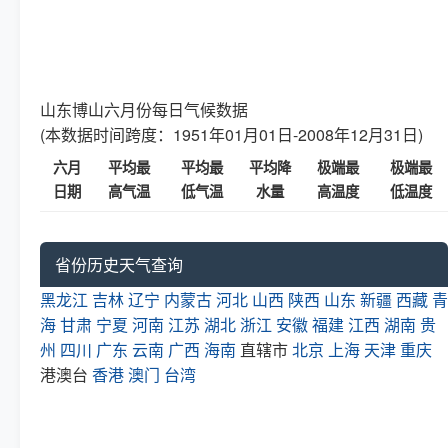
山东博山六月份每日气候数据
(本数据时间跨度：1951年01月01日-2008年12月31日)
六月
平均最
平均最
平均降
极端最
极端最
日期
高气温
低气温
水量
高温度
低温度
省份历史天气查询
黑龙江
吉林
辽宁
内蒙古
河北
山西
陕西
山东
新疆
西藏
青
海
甘肃
宁夏
河南
江苏
湖北
浙江
安徽
福建
江西
湖南
贵
州
四川
广东
云南
广西
海南
直辖市
北京
上海
天津
重庆
港澳台
香港
澳门
台湾