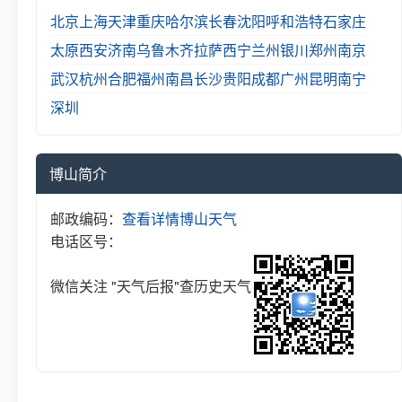
北京
上海
天津
重庆
哈尔滨
长春
沈阳
呼和浩特
石家庄
太原
西安
济南
乌鲁木齐
拉萨
西宁
兰州
银川
郑州
南京
武汉
杭州
合肥
福州
南昌
长沙
贵阳
成都
广州
昆明
南宁
深圳
博山简介
邮政编码：
查看详情
博山天气
电话区号：
微信关注 "天气后报"查历史天气