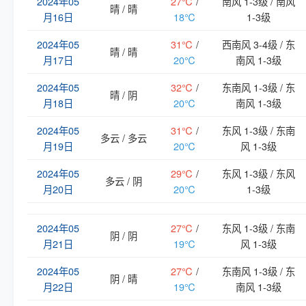
2024年05
27℃
/
南风 1-3级 / 南风
晴 / 晴
月16日
18℃
1-3级
2024年05
31℃
/
西南风 3-4级 / 东
晴 / 晴
月17日
20℃
南风 1-3级
2024年05
32℃
/
东南风 1-3级 / 东
晴 / 阴
月18日
20℃
南风 1-3级
2024年05
31℃
/
东风 1-3级 / 东南
多云 / 多云
月19日
20℃
风 1-3级
2024年05
29℃
/
东风 1-3级 / 东风
多云 / 阴
月20日
20℃
1-3级
2024年05
27℃
/
东风 1-3级 / 东南
阴 / 阴
月21日
19℃
风 1-3级
2024年05
27℃
/
东南风 1-3级 / 东
阴 / 晴
月22日
19℃
南风 1-3级