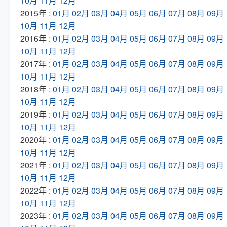
10月
11月
12月
2015年 :
01月
02月
03月
04月
05月
06月
07月
08月
09月
10月
11月
12月
2016年 :
01月
02月
03月
04月
05月
06月
07月
08月
09月
10月
11月
12月
2017年 :
01月
02月
03月
04月
05月
06月
07月
08月
09月
10月
11月
12月
2018年 :
01月
02月
03月
04月
05月
06月
07月
08月
09月
10月
11月
12月
2019年 :
01月
02月
03月
04月
05月
06月
07月
08月
09月
10月
11月
12月
2020年 :
01月
02月
03月
04月
05月
06月
07月
08月
09月
10月
11月
12月
2021年 :
01月
02月
03月
04月
05月
06月
07月
08月
09月
10月
11月
12月
2022年 :
01月
02月
03月
04月
05月
06月
07月
08月
09月
10月
11月
12月
2023年 :
01月
02月
03月
04月
05月
06月
07月
08月
09月