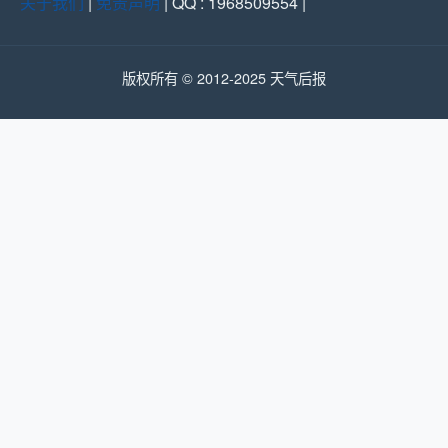
关于我们
|
免责声明
| QQ : 1968509554 |
版权所有 © 2012-2025 天气后报