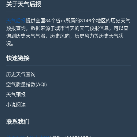
关于天气后报
天气后报
提供全国34个省市所属的3146个地区的历史天气
预报查询，数据来源于城市当天的天气预报信息，可以查
询到历史天气气温，历史风向，历史风力等历史天气状
况。
快速链接
历史天气查询
空气质量指数(AQI)
天气预报
小说阅读
联系我们