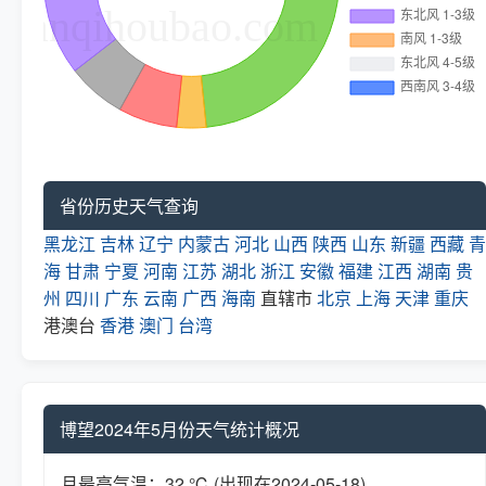
省份历史天气查询
黑龙江
吉林
辽宁
内蒙古
河北
山西
陕西
山东
新疆
西藏
青
海
甘肃
宁夏
河南
江苏
湖北
浙江
安徽
福建
江西
湖南
贵
州
四川
广东
云南
广西
海南
直辖市
北京
上海
天津
重庆
港澳台
香港
澳门
台湾
博望2024年5月份天气统计概况
月最高气温：32 ℃ (出现在2024-05-18)