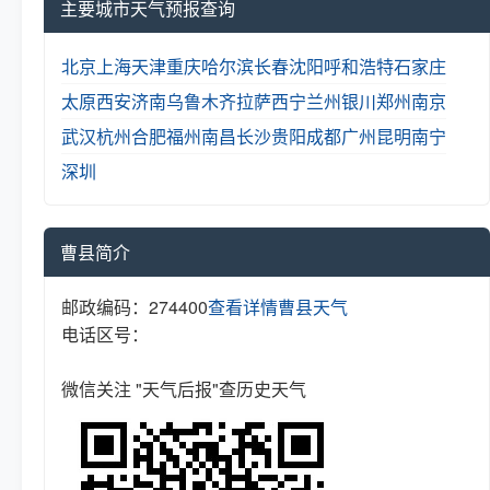
主要城市天气预报查询
北京
上海
天津
重庆
哈尔滨
长春
沈阳
呼和浩特
石家庄
太原
西安
济南
乌鲁木齐
拉萨
西宁
兰州
银川
郑州
南京
武汉
杭州
合肥
福州
南昌
长沙
贵阳
成都
广州
昆明
南宁
深圳
曹县简介
邮政编码：274400
查看详情
曹县天气
电话区号：
微信关注 "天气后报"查历史天气