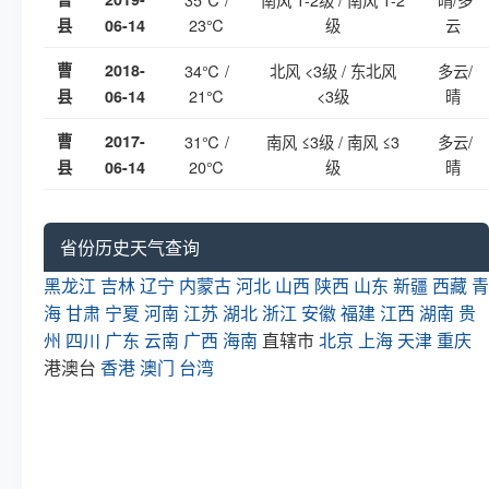
23℃
级
云
县
06-14
曹
2018-
34℃ /
北风 <3级 / 东北风
多云/
21℃
<3级
晴
县
06-14
曹
2017-
31℃ /
南风 ≤3级 / 南风 ≤3
多云/
20℃
级
晴
县
06-14
省份历史天气查询
黑龙江
吉林
辽宁
内蒙古
河北
山西
陕西
山东
新疆
西藏
青
海
甘肃
宁夏
河南
江苏
湖北
浙江
安徽
福建
江西
湖南
贵
州
四川
广东
云南
广西
海南
直辖市
北京
上海
天津
重庆
港澳台
香港
澳门
台湾