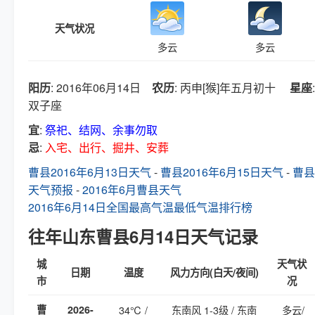
天气状况
多云
多云
阳历
: 2016年06月14日
农历
: 丙申[猴]年五月初十
星座
:
双子座
宜
:
祭祀、结网、余事勿取
忌
:
入宅、出行、掘井、安葬
曹县2016年6月13日天气
-
曹县2016年6月15日天气
-
曹县
天气预报
-
2016年6月曹县天气
2016年6月14日全国最高气温最低气温排行榜
往年山东曹县6月14日天气记录
城
天气状
日期
温度
风力方向(白天/夜间)
市
况
曹
2026-
34℃ /
东南风 1-3级 / 东南
多云/