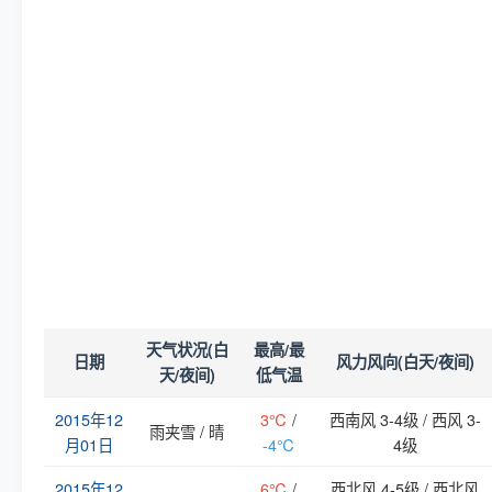
天气状况(白
最高/最
日期
风力风向(白天/夜间)
天/夜间)
低气温
2015年12
3℃
/
西南风 3-4级 / 西风 3-
雨夹雪 / 晴
月01日
-4℃
4级
2015年12
6℃
/
西北风 4-5级 / 西北风