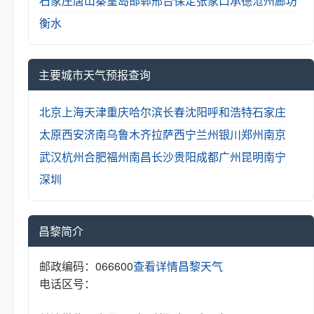
石家庄
唐山
秦皇岛
邯郸
邢台
保定
张家口
承德
沧州
廊坊
衡水
主要城市天气预报查询
北京
上海
天津
重庆
哈尔滨
长春
沈阳
呼和浩特
石家庄
太原
西安
济南
乌鲁木齐
拉萨
西宁
兰州
银川
郑州
南京
武汉
杭州
合肥
福州
南昌
长沙
贵阳
成都
广州
昆明
南宁
深圳
昌黎简介
邮政编码：066600
查看详情
昌黎天气
电话区号：