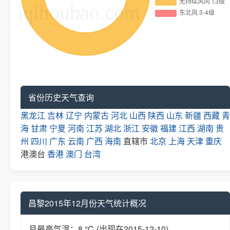
省份历史天气查询
黑龙江
吉林
辽宁
内蒙古
河北
山西
陕西
山东
新疆
西藏
青
海
甘肃
宁夏
河南
江苏
湖北
浙江
安徽
福建
江西
湖南
贵
州
四川
广东
云南
广西
海南
直辖市
北京
上海
天津
重庆
港澳台
香港
澳门
台湾
昌黎2015年12月份天气统计概况
月最高气温：8 ℃ (出现在2015-12-10)