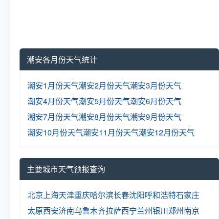
潮安各月份天气统计
潮安1月份天气
潮安2月份天气
潮安3月份天气
潮安4月份天气
潮安5月份天气
潮安6月份天气
潮安7月份天气
潮安8月份天气
潮安9月份天气
潮安10月份天气
潮安11月份天气
潮安12月份天气
主要城市天气预报查询
北京
上海
天津
重庆
哈尔滨
长春
沈阳
呼和浩特
石家庄
太原
西安
济南
乌鲁木齐
拉萨
西宁
兰州
银川
郑州
南京