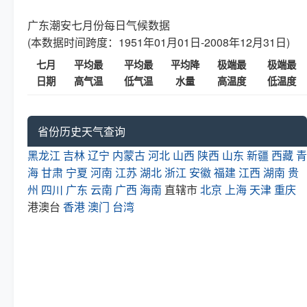
广东潮安七月份每日气候数据
(本数据时间跨度：1951年01月01日-2008年12月31日)
七月
平均最
平均最
平均降
极端最
极端最
日期
高气温
低气温
水量
高温度
低温度
省份历史天气查询
黑龙江
吉林
辽宁
内蒙古
河北
山西
陕西
山东
新疆
西藏
青
海
甘肃
宁夏
河南
江苏
湖北
浙江
安徽
福建
江西
湖南
贵
州
四川
广东
云南
广西
海南
直辖市
北京
上海
天津
重庆
港澳台
香港
澳门
台湾