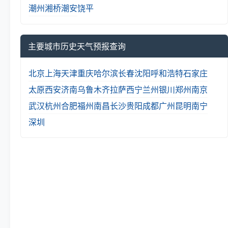
潮州
湘桥
潮安
饶平
主要城市历史天气预报查询
北京
上海
天津
重庆
哈尔滨
长春
沈阳
呼和浩特
石家庄
太原
西安
济南
乌鲁木齐
拉萨
西宁
兰州
银川
郑州
南京
武汉
杭州
合肥
福州
南昌
长沙
贵阳
成都
广州
昆明
南宁
深圳