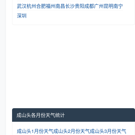
武汉
杭州
合肥
福州
南昌
长沙
贵阳
成都
广州
昆明
南宁
深圳
成山头各月份天气统计
成山头1月份天气
成山头2月份天气
成山头3月份天气