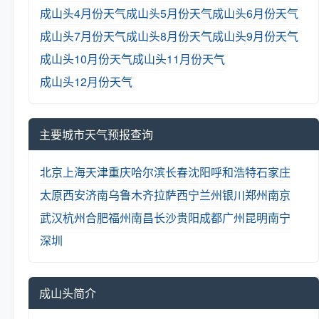
成山头4月份天气
成山头5月份天气
成山头6月份天气
成山头7月份天气
成山头8月份天气
成山头9月份天气
成山头10月份天气
成山头11月份天气
成山头12月份天气
主要城市天气预报查询
北京
上海
天津
重庆
哈尔滨
长春
沈阳
呼和浩特
石家庄
太原
西安
济南
乌鲁木齐
拉萨
西宁
兰州
银川
郑州
南京
武汉
杭州
合肥
福州
南昌
长沙
贵阳
成都
广州
昆明
南宁
深圳
成山头简介