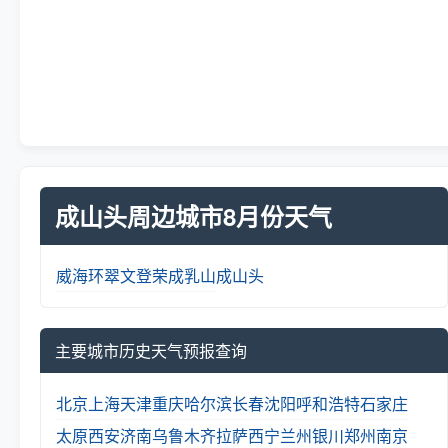
成山头周边城市8月份天气
威海
环翠
文登
荣成
乳山
成山头
主要城市历史天气预报查询
北京
上海
天津
重庆
哈尔滨
长春
沈阳
呼和浩特
石家庄
太原
西安
济南
乌鲁木齐
拉萨
西宁
兰州
银川
郑州
南京