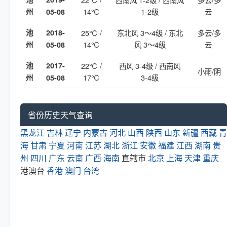
14℃
1-2级
云
州
05-08
池
2018-
25℃ /
东北风 3～4级 / 东北
多云/多
14℃
风 3～4级
云
州
05-08
池
2017-
22℃ /
西风 3-4级 / 西南风
小雨/阴
17℃
3-4级
州
05-08
省份历史天气查询
黑龙江
吉林
辽宁
内蒙古
河北
山西
陕西
山东
新疆
西藏
青
海
甘肃
宁夏
河南
江苏
湖北
浙江
安徽
福建
江西
湖南
贵
州
四川
广东
云南
广西
海南
直辖市
北京
上海
天津
重庆
港澳台
香港
澳门
台湾