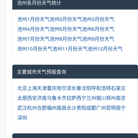
池州各月份天气统计
池州1月份天气
池州2月份天气
池州3月份天气
池州4月份天气
池州5月份天气
池州6月份天气
池州7月份天气
池州8月份天气
池州9月份天气
池州10月份天气
池州11月份天气
池州12月份天气
主要城市天气预报查询
北京
上海
天津
重庆
哈尔滨
长春
沈阳
呼和浩特
石家庄
太原
西安
济南
乌鲁木齐
拉萨
西宁
兰州
银川
郑州
南京
武汉
杭州
合肥
福州
南昌
长沙
贵阳
成都
广州
昆明
南宁
深圳