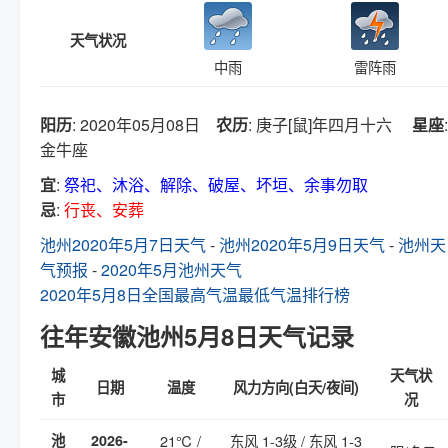
天气状况
中雨
雷阵雨
阳历
: 2020年05月08日
农历
: 庚子[鼠]年四月十六
星座
:
金牛座
宜
:
祭祀、沐浴、解除、破屋、坏垣、余事勿取
忌
:
行丧、安葬
池州2020年5月7日天气
-
池州2020年5月9日天气
-
池州天
气预报
-
2020年5月池州天气
2020年5月8日全国最高气温最低气温排行榜
往年安徽池州5月8日天气记录
城
天气状
日期
温度
风力方向(白天/夜间)
市
况
池
2026-
21℃ /
东风 1-3级 / 东风 1-3