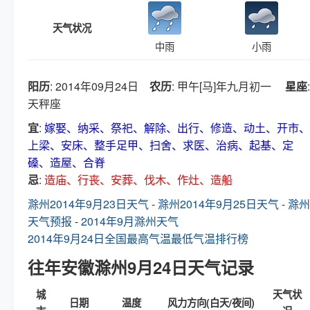
天气状况
中雨
小雨
阳历
: 2014年09月24日
农历
: 甲午[马]年九月初一
星座
:
天秤座
宜
:
嫁娶、纳采、祭祀、解除、出行、修造、动土、开市、
上梁、安床、整手足甲、扫舍、求医、治病、起基、定
磉、造屋、合脊
忌
:
造庙、行丧、安葬、伐木、作灶、造船
滁州2014年9月23日天气
-
滁州2014年9月25日天气
-
滁州
天气预报
-
2014年9月滁州天气
2014年9月24日全国最高气温最低气温排行榜
往年安徽滁州9月24日天气记录
城
天气状
日期
温度
风力方向(白天/夜间)