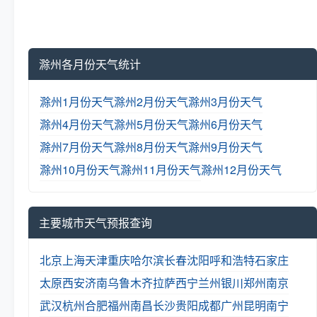
滁州各月份天气统计
滁州1月份天气
滁州2月份天气
滁州3月份天气
滁州4月份天气
滁州5月份天气
滁州6月份天气
滁州7月份天气
滁州8月份天气
滁州9月份天气
滁州10月份天气
滁州11月份天气
滁州12月份天气
主要城市天气预报查询
北京
上海
天津
重庆
哈尔滨
长春
沈阳
呼和浩特
石家庄
太原
西安
济南
乌鲁木齐
拉萨
西宁
兰州
银川
郑州
南京
武汉
杭州
合肥
福州
南昌
长沙
贵阳
成都
广州
昆明
南宁