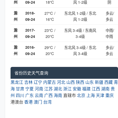
18℃
风 1-2级
阴
州
09-24
滁
2018-
27℃ /
东北风 1-2级 / 东北
多云/
16℃
风 1-2级
多云
州
09-24
滁
2017-
23℃ /
东风 3-4级 / 东南风
中雨/
20℃
3-4级
中雨
州
09-24
滁
2016-
29℃ /
东北风 3-4级 / 东北
多云/
20℃
风 3-4级
多云
州
09-24
省份历史天气查询
黑龙江
吉林
辽宁
内蒙古
河北
山西
陕西
山东
新疆
西藏
青
海
甘肃
宁夏
河南
江苏
湖北
浙江
安徽
福建
江西
湖南
贵
州
四川
广东
云南
广西
海南
直辖市
北京
上海
天津
重庆
港澳台
香港
澳门
台湾