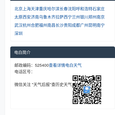
北京
上海
天津
重庆
哈尔滨
长春
沈阳
呼和浩特
石家庄
太原
西安
济南
乌鲁木齐
拉萨
西宁
兰州
银川
郑州
南京
武汉
杭州
合肥
福州
南昌
长沙
贵阳
成都
广州
昆明
南宁
深圳
电白简介
邮政编码：525400
查看详情
电白天气
电话区号：
微信关注 "天气后报"查历史天气