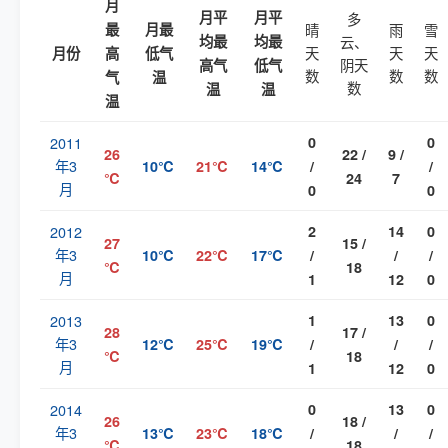
月
月平
月平
多
最
月最
晴
雨
雪
均最
均最
云、
天
天
天
月份
高
低气
阴天
高气
低气
数
数
数
气
温
数
温
温
温
2011
0
0
26
22 /
9 /
年3
10℃
21℃
14℃
/
/
℃
24
7
月
0
0
2012
2
14
0
27
15 /
年3
10℃
22℃
17℃
/
/
/
℃
18
月
1
12
0
2013
1
13
0
28
17 /
年3
12℃
25℃
19℃
/
/
/
℃
18
月
1
12
0
2014
0
13
0
26
18 /
年3
13℃
23℃
18℃
/
/
/
℃
18