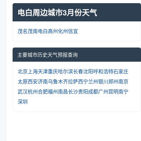
电白周边城市3月份天气
茂名
茂南
电白
高州
化州
信宜
主要城市历史天气预报查询
北京
上海
天津
重庆
哈尔滨
长春
沈阳
呼和浩特
石家庄
太原
西安
济南
乌鲁木齐
拉萨
西宁
兰州
银川
郑州
南京
武汉
杭州
合肥
福州
南昌
长沙
贵阳
成都
广州
昆明
南宁
深圳