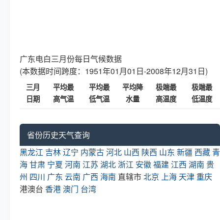
广东电白三月份每日气候数据
(本数据时间跨度：1951年01月01日-2008年12月31日)
三月
平均最
平均最
平均降
极端最
极端最
日期
高气温
低气温
水量
高温度
低温度
省份历史天气查询
黑龙江
吉林
辽宁
内蒙古
河北
山西
陕西
山东
新疆
西藏
青
海
甘肃
宁夏
河南
江苏
湖北
浙江
安徽
福建
江西
湖南
贵
州
四川
广东
云南
广西
海南
直辖市
北京
上海
天津
重庆
港澳台
香港
澳门
台湾