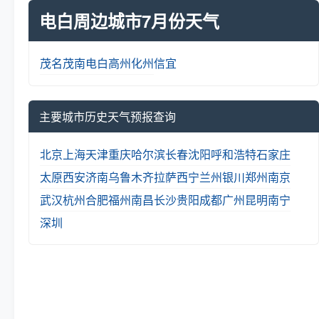
电白周边城市7月份天气
茂名
茂南
电白
高州
化州
信宜
主要城市历史天气预报查询
北京
上海
天津
重庆
哈尔滨
长春
沈阳
呼和浩特
石家庄
太原
西安
济南
乌鲁木齐
拉萨
西宁
兰州
银川
郑州
南京
武汉
杭州
合肥
福州
南昌
长沙
贵阳
成都
广州
昆明
南宁
深圳