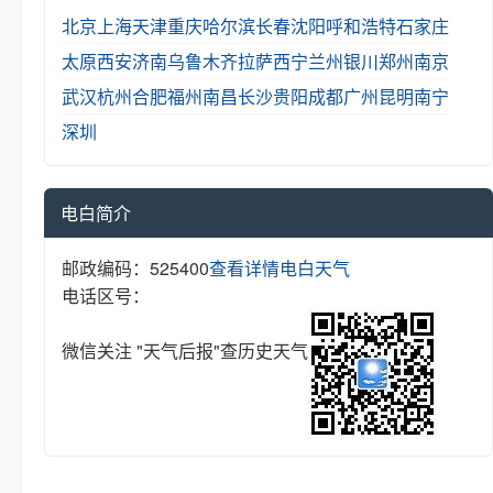
北京
上海
天津
重庆
哈尔滨
长春
沈阳
呼和浩特
石家庄
太原
西安
济南
乌鲁木齐
拉萨
西宁
兰州
银川
郑州
南京
武汉
杭州
合肥
福州
南昌
长沙
贵阳
成都
广州
昆明
南宁
深圳
电白简介
邮政编码：525400
查看详情
电白天气
电话区号：
微信关注 "天气后报"查历史天气