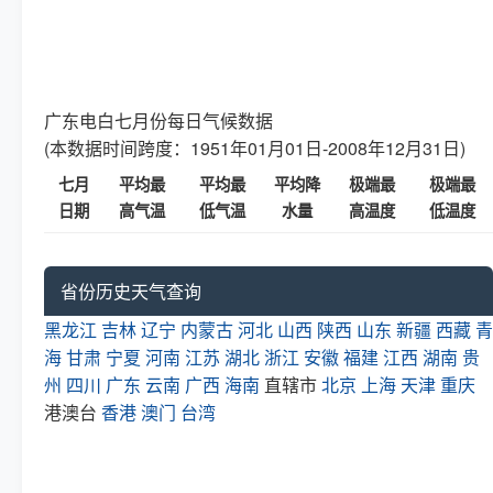
广东电白七月份每日气候数据
(本数据时间跨度：1951年01月01日-2008年12月31日)
七月
平均最
平均最
平均降
极端最
极端最
日期
高气温
低气温
水量
高温度
低温度
省份历史天气查询
黑龙江
吉林
辽宁
内蒙古
河北
山西
陕西
山东
新疆
西藏
青
海
甘肃
宁夏
河南
江苏
湖北
浙江
安徽
福建
江西
湖南
贵
州
四川
广东
云南
广西
海南
直辖市
北京
上海
天津
重庆
港澳台
香港
澳门
台湾