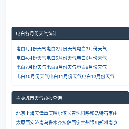
电白各月份天气统计
电白1月份天气
电白2月份天气
电白3月份天气
电白4月份天气
电白5月份天气
电白6月份天气
电白7月份天气
电白8月份天气
电白9月份天气
电白10月份天气
电白11月份天气
电白12月份天气
主要城市天气预报查询
北京
上海
天津
重庆
哈尔滨
长春
沈阳
呼和浩特
石家庄
太原
西安
济南
乌鲁木齐
拉萨
西宁
兰州
银川
郑州
南京