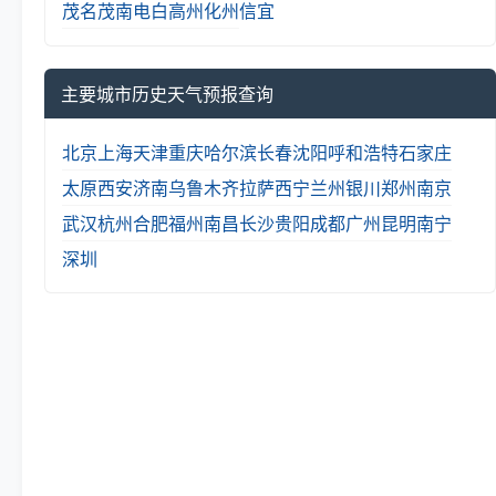
茂名
茂南
电白
高州
化州
信宜
主要城市历史天气预报查询
北京
上海
天津
重庆
哈尔滨
长春
沈阳
呼和浩特
石家庄
太原
西安
济南
乌鲁木齐
拉萨
西宁
兰州
银川
郑州
南京
武汉
杭州
合肥
福州
南昌
长沙
贵阳
成都
广州
昆明
南宁
深圳