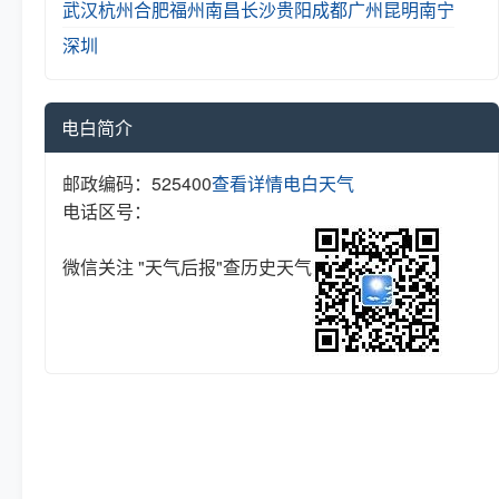
武汉
杭州
合肥
福州
南昌
长沙
贵阳
成都
广州
昆明
南宁
深圳
电白简介
邮政编码：525400
查看详情
电白天气
电话区号：
微信关注 "天气后报"查历史天气