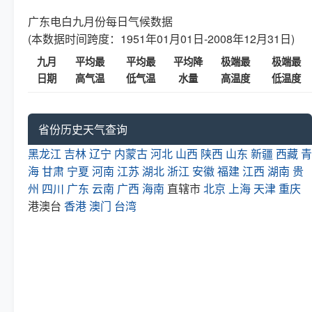
广东电白九月份每日气候数据
(本数据时间跨度：1951年01月01日-2008年12月31日)
九月
平均最
平均最
平均降
极端最
极端最
日期
高气温
低气温
水量
高温度
低温度
省份历史天气查询
黑龙江
吉林
辽宁
内蒙古
河北
山西
陕西
山东
新疆
西藏
青
海
甘肃
宁夏
河南
江苏
湖北
浙江
安徽
福建
江西
湖南
贵
州
四川
广东
云南
广西
海南
直辖市
北京
上海
天津
重庆
港澳台
香港
澳门
台湾