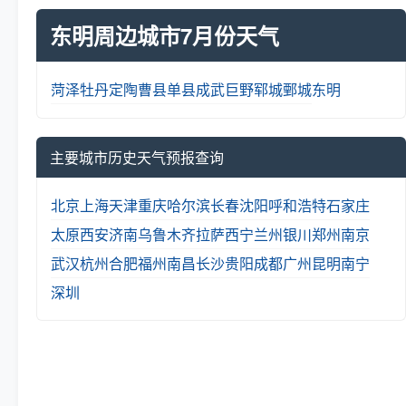
东明周边城市7月份天气
菏泽
牡丹
定陶
曹县
单县
成武
巨野
郓城
鄄城
东明
主要城市历史天气预报查询
北京
上海
天津
重庆
哈尔滨
长春
沈阳
呼和浩特
石家庄
太原
西安
济南
乌鲁木齐
拉萨
西宁
兰州
银川
郑州
南京
武汉
杭州
合肥
福州
南昌
长沙
贵阳
成都
广州
昆明
南宁
深圳