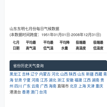
山东东明七月份每日气候数据
(本数据时间跨度：1951年01月01日-2008年12月31日)
七月
平均最
平均最
平均降
极端最
极端最
日期
高气温
低气温
水量
高温度
低温度
省份历史天气查询
黑龙江
吉林
辽宁
内蒙古
河北
山西
陕西
山东
新疆
西藏
青
海
甘肃
宁夏
河南
江苏
湖北
浙江
安徽
福建
江西
湖南
贵
州
四川
广东
云南
广西
海南
直辖市
北京
上海
天津
重庆
港澳台
香港
澳门
台湾