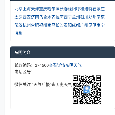
北京
上海
天津
重庆
哈尔滨
长春
沈阳
呼和浩特
石家庄
太原
西安
济南
乌鲁木齐
拉萨
西宁
兰州
银川
郑州
南京
武汉
杭州
合肥
福州
南昌
长沙
贵阳
成都
广州
昆明
南宁
深圳
东明简介
邮政编码：274500
查看详情
东明天气
电话区号：
微信关注 "天气后报"查历史天气