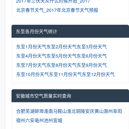
2017年三伏天从什么时候开始_2017
北京春节天气_2017年北京春节天气预报
东至各月份天气统计
东至1月份天气
东至2月份天气
东至3月份天气
东至4月份天气
东至5月份天气
东至6月份天气
东至7月份天气
东至8月份天气
东至9月份天气
东至10月份天气
东至11月份天气
东至12月份天气
安徽城市空气质量实时查询
合肥
芜湖
蚌埠
淮南
马鞍山
淮北
铜陵
安庆
黄山
滁州
阜阳
宿州
六安
亳州
池州
宣城