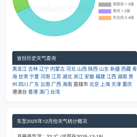
省份历史天气查询
黑龙江
吉林
辽宁
内蒙古
河北
山西
陕西
山东
新疆
西藏
青
海
甘肃
宁夏
河南
江苏
湖北
浙江
安徽
福建
江西
湖南
贵
州
四川
广东
云南
广西
海南
直辖市
北京
上海
天津
重庆
港澳台
香港
澳门
台湾
东至2025年12月份天气统计概况
月最高气温：22 ℃ (出现在2025-12-19)