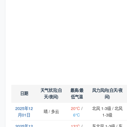
天气状况(白
最高/最
风力风向(白天/夜
日期
天/夜间)
低气温
间)
2025年12
20℃
/
北风 1-3级 / 北风
晴 / 多云
月01日
6℃
1-3级
2025年12
13℃
/
东北风 1-3级 / 东