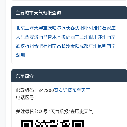
主要城市天气预报查询
北京
上海
天津
重庆
哈尔滨
长春
沈阳
呼和浩特
石家庄
太原
西安
济南
乌鲁木齐
拉萨
西宁
兰州
银川
郑州
南京
武汉
杭州
合肥
福州
南昌
长沙
贵阳
成都
广州
昆明
南宁
深圳
东至简介
邮政编码：247200
查看详情
东至天气
电话区号：
关注微信公众号 "天气后报"查历史天气