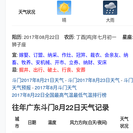
天气状况
晴
大雨
阳历
: 2017年08月22日
农历
: 丁酉[鸡]年七月初一
星座
:
狮子座
宜
:
嫁娶、订盟、纳采、作灶、冠笄、裁衣、会亲友、纳
畜、牧养、安机械、开市、立券、纳财、安床
忌
:
掘井、出行、破土、行丧、安葬
斗门2017年8月21日天气
-
斗门2017年8月23日天气
-
斗门
天气预报
-
2017年8月斗门天气
2017年8月22日全国最高气温最低气温排行榜
往年广东斗门8月22日天气记录
城
天气
日期
温度
风力方向(白天/夜间)
市
状况