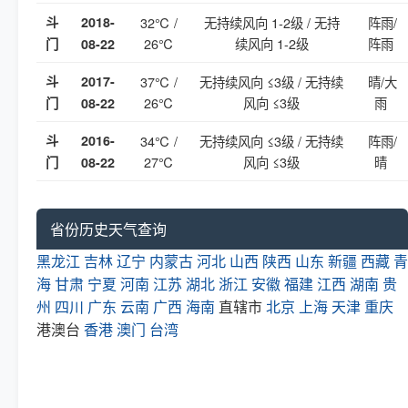
斗
2018-
32℃ /
无持续风向 1-2级 / 无持
阵雨/
26℃
续风向 1-2级
阵雨
门
08-22
斗
2017-
37℃ /
无持续风向 ≤3级 / 无持续
晴/大
26℃
风向 ≤3级
雨
门
08-22
斗
2016-
34℃ /
无持续风向 ≤3级 / 无持续
阵雨/
27℃
风向 ≤3级
晴
门
08-22
省份历史天气查询
黑龙江
吉林
辽宁
内蒙古
河北
山西
陕西
山东
新疆
西藏
青
海
甘肃
宁夏
河南
江苏
湖北
浙江
安徽
福建
江西
湖南
贵
州
四川
广东
云南
广西
海南
直辖市
北京
上海
天津
重庆
港澳台
香港
澳门
台湾