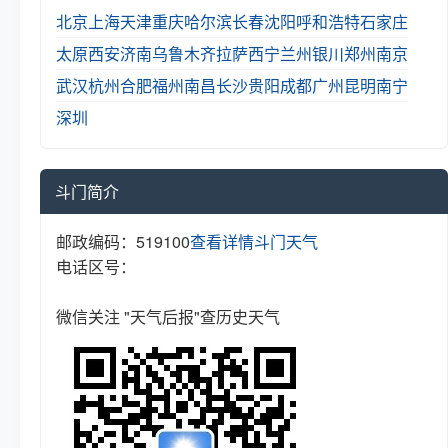
北京
上海
天津
重庆
哈尔滨
长春
沈阳
呼和浩特
石家庄
太原
西安
济南
乌鲁木齐
拉萨
西宁
兰州
银川
郑州
南京
武汉
杭州
合肥
福州
南昌
长沙
贵阳
成都
广州
昆明
南宁
深圳
斗门简介
邮政编码：519100
查看详情
斗门天气
电话区号：
微信关注 "天气后报"查历史天气