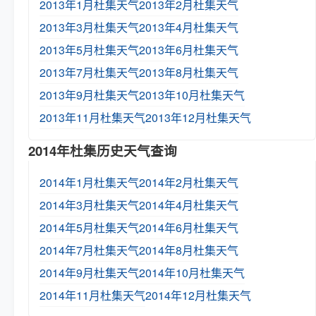
2013年1月杜集天气
2013年2月杜集天气
2013年3月杜集天气
2013年4月杜集天气
2013年5月杜集天气
2013年6月杜集天气
2013年7月杜集天气
2013年8月杜集天气
2013年9月杜集天气
2013年10月杜集天气
2013年11月杜集天气
2013年12月杜集天气
2014年杜集历史天气查询
2014年1月杜集天气
2014年2月杜集天气
2014年3月杜集天气
2014年4月杜集天气
2014年5月杜集天气
2014年6月杜集天气
2014年7月杜集天气
2014年8月杜集天气
2014年9月杜集天气
2014年10月杜集天气
2014年11月杜集天气
2014年12月杜集天气