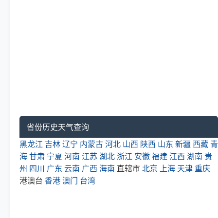
省份历史天气查询
黑龙江
吉林
辽宁
内蒙古
河北
山西
陕西
山东
新疆
西藏
青
海
甘肃
宁夏
河南
江苏
湖北
浙江
安徽
福建
江西
湖南
贵
州
四川
广东
云南
广西
海南
直辖市
北京
上海
天津
重庆
港澳台
香港
澳门
台湾