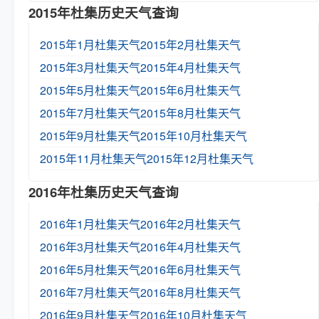
2015年杜集历史天气查询
2015年1月杜集天气
2015年2月杜集天气
2015年3月杜集天气
2015年4月杜集天气
2015年5月杜集天气
2015年6月杜集天气
2015年7月杜集天气
2015年8月杜集天气
2015年9月杜集天气
2015年10月杜集天气
2015年11月杜集天气
2015年12月杜集天气
2016年杜集历史天气查询
2016年1月杜集天气
2016年2月杜集天气
2016年3月杜集天气
2016年4月杜集天气
2016年5月杜集天气
2016年6月杜集天气
2016年7月杜集天气
2016年8月杜集天气
2016年9月杜集天气
2016年10月杜集天气