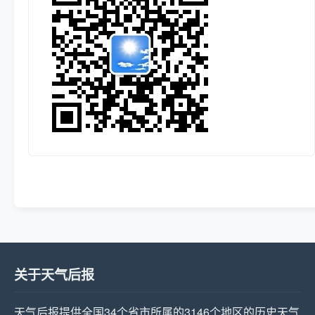
关于天气后报
天气后报提供全国34个省市所属的3146个地区的历史天气