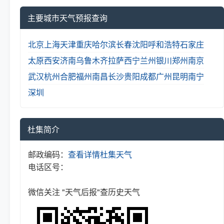
主要城市天气预报查询
北京
上海
天津
重庆
哈尔滨
长春
沈阳
呼和浩特
石家庄
太原
西安
济南
乌鲁木齐
拉萨
西宁
兰州
银川
郑州
南京
武汉
杭州
合肥
福州
南昌
长沙
贵阳
成都
广州
昆明
南宁
深圳
杜集简介
邮政编码：
查看详情
杜集天气
电话区号：
微信关注 "天气后报"查历史天气