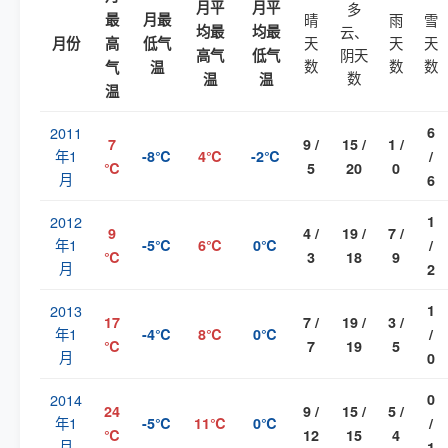
月平
月平
多
最
月最
晴
雨
雪
均最
均最
云、
天
天
天
月份
高
低气
阴天
高气
低气
数
数
数
气
温
数
温
温
温
2011
6
7
9 /
15 /
1 /
年1
-8℃
4℃
-2℃
/
℃
5
20
0
月
6
2012
1
9
4 /
19 /
7 /
年1
-5℃
6℃
0℃
/
℃
3
18
9
月
2
2013
1
17
7 /
19 /
3 /
年1
-4℃
8℃
0℃
/
℃
7
19
5
月
0
2014
0
24
9 /
15 /
5 /
年1
-5℃
11℃
0℃
/
℃
12
15
4
月
1