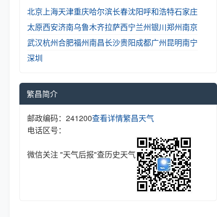
北京
上海
天津
重庆
哈尔滨
长春
沈阳
呼和浩特
石家庄
太原
西安
济南
乌鲁木齐
拉萨
西宁
兰州
银川
郑州
南京
武汉
杭州
合肥
福州
南昌
长沙
贵阳
成都
广州
昆明
南宁
深圳
繁昌简介
邮政编码：241200
查看详情
繁昌天气
电话区号：
微信关注 "天气后报"查历史天气