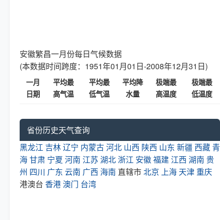
安徽繁昌一月份每日气候数据
(本数据时间跨度：1951年01月01日-2008年12月31日)
一月
平均最
平均最
平均降
极端最
极端最
日期
高气温
低气温
水量
高温度
低温度
省份历史天气查询
黑龙江
吉林
辽宁
内蒙古
河北
山西
陕西
山东
新疆
西藏
青
海
甘肃
宁夏
河南
江苏
湖北
浙江
安徽
福建
江西
湖南
贵
州
四川
广东
云南
广西
海南
直辖市
北京
上海
天津
重庆
港澳台
香港
澳门
台湾