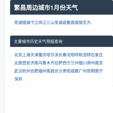
繁昌周边城市1月份天气
芜湖
镜湖
弋江
鸠江
三山
芜湖县
繁昌
南陵
无为
主要城市历史天气预报查询
北京
上海
天津
重庆
哈尔滨
长春
沈阳
呼和浩特
石家庄
太原
西安
济南
乌鲁木齐
拉萨
西宁
兰州
银川
郑州
南京
武汉
杭州
合肥
福州
南昌
长沙
贵阳
成都
广州
昆明
南宁
深圳