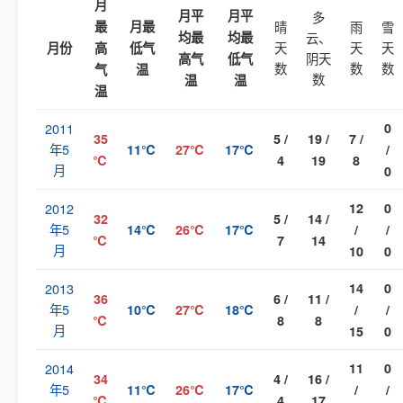
月
月平
月平
多
最
月最
晴
雨
雪
均最
均最
云、
天
天
天
月份
高
低气
阴天
高气
低气
数
数
数
气
温
数
温
温
温
2011
0
35
5 /
19 /
7 /
年5
11℃
27℃
17℃
/
℃
4
19
8
月
0
2012
12
0
32
5 /
14 /
年5
14℃
26℃
17℃
/
/
℃
7
14
月
10
0
2013
14
0
36
6 /
11 /
年5
10℃
27℃
18℃
/
/
℃
8
8
月
15
0
2014
11
0
34
4 /
16 /
年5
11℃
26℃
17℃
/
/
℃
4
17