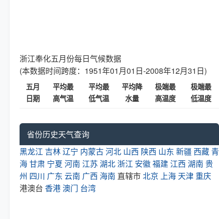
浙江奉化五月份每日气候数据
(本数据时间跨度：1951年01月01日-2008年12月31日)
五月
平均最
平均最
平均降
极端最
极端最
日期
高气温
低气温
水量
高温度
低温度
省份历史天气查询
黑龙江
吉林
辽宁
内蒙古
河北
山西
陕西
山东
新疆
西藏
青
海
甘肃
宁夏
河南
江苏
湖北
浙江
安徽
福建
江西
湖南
贵
州
四川
广东
云南
广西
海南
直辖市
北京
上海
天津
重庆
港澳台
香港
澳门
台湾