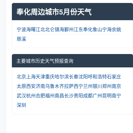
奉化周边城市5月份天气
宁波
海曙
江北
北仑
镇海
鄞州
江东
奉化
象山
宁海
余姚
慈溪
主要城市历史天气预报查询
北京
上海
天津
重庆
哈尔滨
长春
沈阳
呼和浩特
石家庄
太原
西安
济南
乌鲁木齐
拉萨
西宁
兰州
银川
郑州
南京
武汉
杭州
合肥
福州
南昌
长沙
贵阳
成都
广州
昆明
南宁
深圳