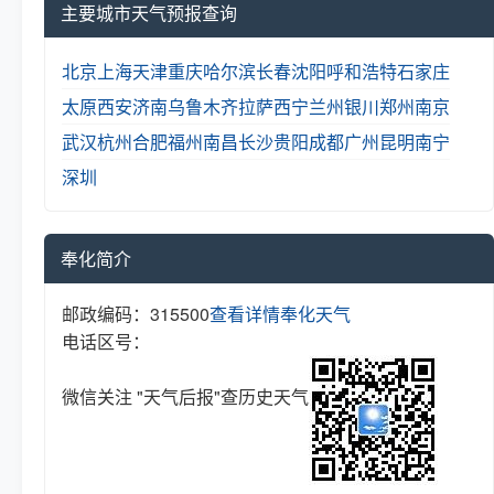
主要城市天气预报查询
北京
上海
天津
重庆
哈尔滨
长春
沈阳
呼和浩特
石家庄
太原
西安
济南
乌鲁木齐
拉萨
西宁
兰州
银川
郑州
南京
武汉
杭州
合肥
福州
南昌
长沙
贵阳
成都
广州
昆明
南宁
深圳
奉化简介
邮政编码：315500
查看详情
奉化天气
电话区号：
微信关注 "天气后报"查历史天气