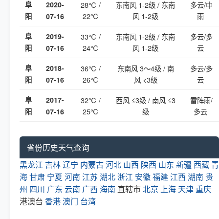
阜
2020-
28℃ /
东南风 1-2级 / 东南
多云/中
22℃
风 1-2级
雨
阳
07-16
阜
2019-
33℃ /
东南风 1-2级 / 东南
多云/多
24℃
风 1-2级
云
阳
07-16
阜
2018-
36℃ /
东南风 3～4级 / 南
多云/多
26℃
风 <3级
云
阳
07-16
阜
2017-
32℃ /
西风 ≤3级 / 南风 ≤3
雷阵雨/
25℃
级
多云
阳
07-16
省份历史天气查询
黑龙江
吉林
辽宁
内蒙古
河北
山西
陕西
山东
新疆
西藏
青
海
甘肃
宁夏
河南
江苏
湖北
浙江
安徽
福建
江西
湖南
贵
州
四川
广东
云南
广西
海南
直辖市
北京
上海
天津
重庆
港澳台
香港
澳门
台湾