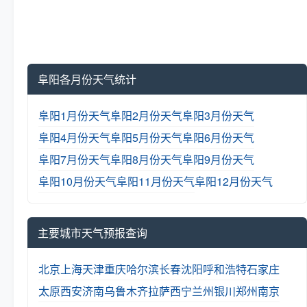
阜阳各月份天气统计
阜阳1月份天气
阜阳2月份天气
阜阳3月份天气
阜阳4月份天气
阜阳5月份天气
阜阳6月份天气
阜阳7月份天气
阜阳8月份天气
阜阳9月份天气
阜阳10月份天气
阜阳11月份天气
阜阳12月份天气
主要城市天气预报查询
北京
上海
天津
重庆
哈尔滨
长春
沈阳
呼和浩特
石家庄
太原
西安
济南
乌鲁木齐
拉萨
西宁
兰州
银川
郑州
南京