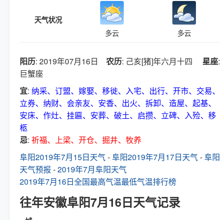
天气状况
多云
多云
阳历
: 2019年07月16日
农历
: 己亥[猪]年六月十四
星座
:
巨蟹座
宜
:
纳采、订盟、嫁娶、移徙、入宅、出行、开市、交易、
立券、纳财、会亲友、安香、出火、拆卸、造屋、起基、
安床、作灶、挂匾、安葬、破土、启攒、立碑、入殓、移
柩
忌
:
祈福、上梁、开仓、掘井、牧养
阜阳2019年7月15日天气
-
阜阳2019年7月17日天气
-
阜阳
天气预报
-
2019年7月阜阳天气
2019年7月16日全国最高气温最低气温排行榜
往年安徽阜阳7月16日天气记录