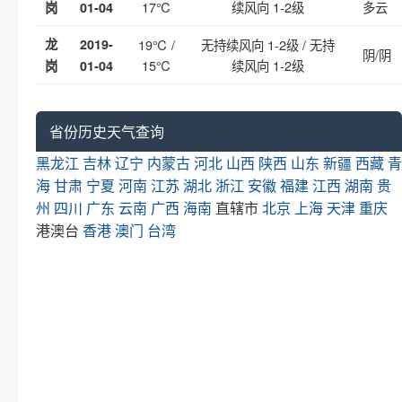
17℃
续风向 1-2级
多云
岗
01-04
龙
2019-
19℃ /
无持续风向 1-2级 / 无持
阴/阴
15℃
续风向 1-2级
岗
01-04
省份历史天气查询
黑龙江
吉林
辽宁
内蒙古
河北
山西
陕西
山东
新疆
西藏
青
海
甘肃
宁夏
河南
江苏
湖北
浙江
安徽
福建
江西
湖南
贵
州
四川
广东
云南
广西
海南
直辖市
北京
上海
天津
重庆
港澳台
香港
澳门
台湾