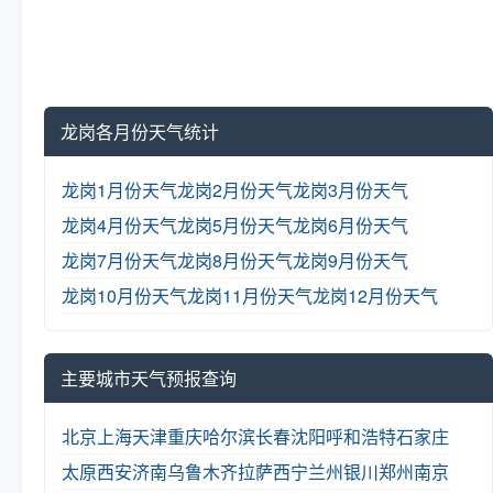
龙岗各月份天气统计
龙岗1月份天气
龙岗2月份天气
龙岗3月份天气
龙岗4月份天气
龙岗5月份天气
龙岗6月份天气
龙岗7月份天气
龙岗8月份天气
龙岗9月份天气
龙岗10月份天气
龙岗11月份天气
龙岗12月份天气
主要城市天气预报查询
北京
上海
天津
重庆
哈尔滨
长春
沈阳
呼和浩特
石家庄
太原
西安
济南
乌鲁木齐
拉萨
西宁
兰州
银川
郑州
南京