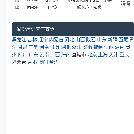
晴/晴
14℃
续风向 1-2级
山
01-24
省份历史天气查询
黑龙江
吉林
辽宁
内蒙古
河北
山西
陕西
山东
新疆
西藏
青
海
甘肃
宁夏
河南
江苏
湖北
浙江
安徽
福建
江西
湖南
贵
州
四川
广东
云南
广西
海南
直辖市
北京
上海
天津
重庆
港澳台
香港
澳门
台湾