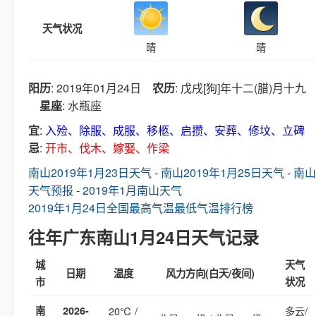
天气状况
晴
晴
阳历
: 2019年01月24日
农历
: 戊戌[狗]年十二(腊)月十九
星座
: 水瓶座
宜
:
入殓、除服、成服、移柩、启攒、安葬、修坟、立碑
忌
:
开市、伐木、嫁娶、作梁
南山2019年1月23日天气
-
南山2019年1月25日天气
-
南山
天气预报
-
2019年1月南山天气
2019年1月24日全国最高气温最低气温排行榜
往年广东南山1月24日天气记录
城
天气
日期
温度
风力方向(白天/夜间)
市
状况
南
2026-
20℃ /
多云/