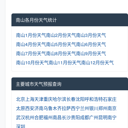
南山各月份天气统计
南山1月份天气
南山2月份天气
南山3月份天气
南山4月份天气
南山5月份天气
南山6月份天气
南山7月份天气
南山8月份天气
南山9月份天气
南山10月份天气
南山11月份天气
南山12月份天气
主要城市天气预报查询
北京
上海
天津
重庆
哈尔滨
长春
沈阳
呼和浩特
石家庄
太原
西安
济南
乌鲁木齐
拉萨
西宁
兰州
银川
郑州
南京
武汉
杭州
合肥
福州
南昌
长沙
贵阳
成都
广州
昆明
南宁
深圳