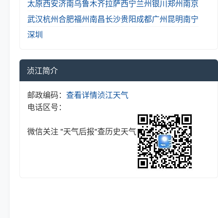
太原
西安
济南
乌鲁木齐
拉萨
西宁
兰州
银川
郑州
南京
武汉
杭州
合肥
福州
南昌
长沙
贵阳
成都
广州
昆明
南宁
深圳
浈江简介
邮政编码：
查看详情
浈江天气
电话区号：
微信关注 "天气后报"查历史天气