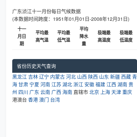
广东浈江十一月份每日气候数据
(本数据时间跨度：1951年01月01日-2008年12月31日)
十一
平均
平均最
平均最
极端最
极端最
月日
降水
高气温
低气温
高温度
低温度
期
量
省份历史天气查询
黑龙江
吉林
辽宁
内蒙古
河北
山西
陕西
山东
新疆
西藏
青
海
甘肃
宁夏
河南
江苏
湖北
浙江
安徽
福建
江西
湖南
贵
州
四川
广东
云南
广西
海南
直辖市
北京
上海
天津
重庆
港澳台
香港
澳门
台湾