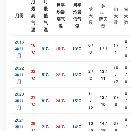
月
月
月平
月平
多
最
最
晴
雨
雪
均最
均最
云、
天
天
天
月份
高
低
阴天
高气
低气
数
数
数
气
气
数
温
温
温
温
2016
0
16
0 /
1 /
年11
9℃
15℃
10℃
1 / 1
/
℃
0
1
月
0
2022
16
0
32
2 /
12 /
年11
5℃
22℃
16℃
/
/
℃
2
11
月
17
0
2023
11
0
31
12 /
7 /
年11
8℃
24℃
15℃
/
/
℃
10
8
月
12
0
2024
0
29
10
14 /
6 /
年11
7℃
24℃
14℃
/
℃
/ 5
19
6