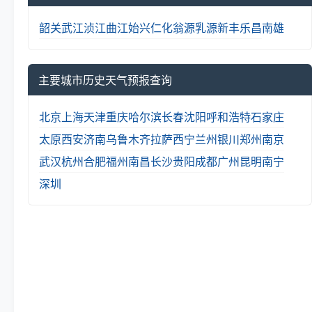
韶关
武江
浈江
曲江
始兴
仁化
翁源
乳源
新丰
乐昌
南雄
主要城市历史天气预报查询
北京
上海
天津
重庆
哈尔滨
长春
沈阳
呼和浩特
石家庄
太原
西安
济南
乌鲁木齐
拉萨
西宁
兰州
银川
郑州
南京
武汉
杭州
合肥
福州
南昌
长沙
贵阳
成都
广州
昆明
南宁
深圳