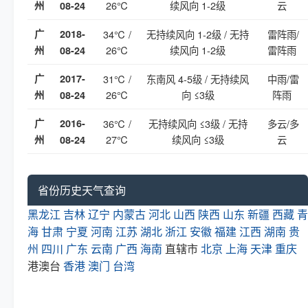
26℃
续风向 1-2级
云
州
08-24
广
2018-
34℃ /
无持续风向 1-2级 / 无持
雷阵雨/
26℃
续风向 1-2级
雷阵雨
州
08-24
广
2017-
31℃ /
东南风 4-5级 / 无持续风
中雨/雷
26℃
向 ≤3级
阵雨
州
08-24
广
2016-
36℃ /
无持续风向 ≤3级 / 无持
多云/多
27℃
续风向 ≤3级
云
州
08-24
省份历史天气查询
黑龙江
吉林
辽宁
内蒙古
河北
山西
陕西
山东
新疆
西藏
青
海
甘肃
宁夏
河南
江苏
湖北
浙江
安徽
福建
江西
湖南
贵
州
四川
广东
云南
广西
海南
直辖市
北京
上海
天津
重庆
港澳台
香港
澳门
台湾