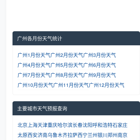
广州各月份天气统计
广州1月份天气
广州2月份天气
广州3月份天气
广州4月份天气
广州5月份天气
广州6月份天气
广州7月份天气
广州8月份天气
广州9月份天气
广州10月份天气
广州11月份天气
广州12月份天气
主要城市天气预报查询
北京
上海
天津
重庆
哈尔滨
长春
沈阳
呼和浩特
石家庄
太原
西安
济南
乌鲁木齐
拉萨
西宁
兰州
银川
郑州
南京