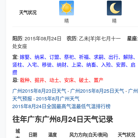
天气状况
晴
晴
阳历
: 2015年08月24日
农历
: 乙未[羊]年七月十一
星座
:
处女座
宜
:
嫁娶、纳采、订盟、祭祀、祈福、求嗣、出行、解除、
竖柱、入宅、移徙、纳财、上梁、纳畜、入殓、安葬、启
攒
忌
:
栽种、掘井、动土、安床、破土、置产
广州2015年8月23日天气
-
广州2015年8月25日天气
-
广州
天气预报
-
2015年8月广州天气
2015年8月24日全国最高气温最低气温排行榜
往年广东广州8月24日天气记录
城
日期
温度
风力方向(白天/夜间)
天气状况