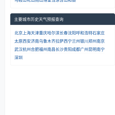
主要城市历史天气预报查询
北京
上海
天津
重庆
哈尔滨
长春
沈阳
呼和浩特
石家庄
太原
西安
济南
乌鲁木齐
拉萨
西宁
兰州
银川
郑州
南京
武汉
杭州
合肥
福州
南昌
长沙
贵阳
成都
广州
昆明
南宁
深圳