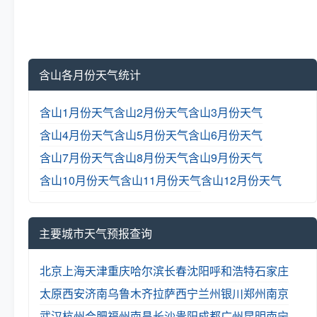
含山各月份天气统计
含山1月份天气
含山2月份天气
含山3月份天气
含山4月份天气
含山5月份天气
含山6月份天气
含山7月份天气
含山8月份天气
含山9月份天气
含山10月份天气
含山11月份天气
含山12月份天气
主要城市天气预报查询
北京
上海
天津
重庆
哈尔滨
长春
沈阳
呼和浩特
石家庄
太原
西安
济南
乌鲁木齐
拉萨
西宁
兰州
银川
郑州
南京
武汉
杭州
合肥
福州
南昌
长沙
贵阳
成都
广州
昆明
南宁