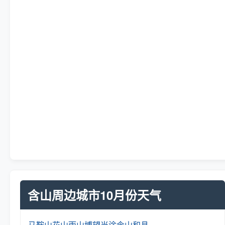
含山周边城市10月份天气
马鞍山
花山
雨山
博望
当涂
含山
和县