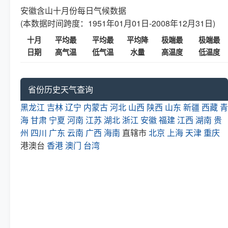
安徽含山十月份每日气候数据
(本数据时间跨度：1951年01月01日-2008年12月31日)
十月
平均最
平均最
平均降
极端最
极端最
日期
高气温
低气温
水量
高温度
低温度
省份历史天气查询
黑龙江
吉林
辽宁
内蒙古
河北
山西
陕西
山东
新疆
西藏
青
海
甘肃
宁夏
河南
江苏
湖北
浙江
安徽
福建
江西
湖南
贵
州
四川
广东
云南
广西
海南
直辖市
北京
上海
天津
重庆
港澳台
香港
澳门
台湾