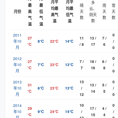
月平
月平
多
最
最
晴
雨
雪
均最
均最
云、
天
天
天
月份
高
低
阴天
高气
低气
数
数
数
气
气
数
温
温
温
温
2011
0
27
11
13 /
7 /
年10
8℃
22℃
14℃
/
℃
/ 8
17
6
月
0
2012
0
27
7 /
18 /
6 /
年10
7℃
23℃
13℃
/
℃
7
16
8
月
0
2013
13
0
31
13 /
5 /
年10
6℃
23℃
13℃
/
/
℃
14
5
月
12
0
2014
10
0
29
17 /
4 /
年10
9℃
24℃
14℃
/
/
℃
15
4
月
12
0