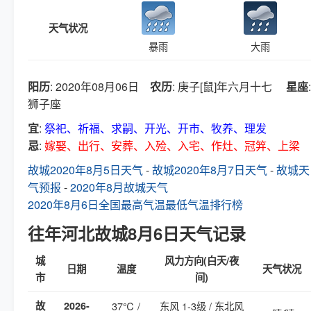
天气状况
暴雨
大雨
阳历
: 2020年08月06日
农历
: 庚子[鼠]年六月十七
星座
:
狮子座
宜
:
祭祀、祈福、求嗣、开光、开市、牧养、理发
忌
:
嫁娶、出行、安葬、入殓、入宅、作灶、冠笄、上梁
故城2020年8月5日天气
-
故城2020年8月7日天气
-
故城天
气预报
-
2020年8月故城天气
2020年8月6日全国最高气温最低气温排行榜
往年河北故城8月6日天气记录
城
风力方向(白天/夜
日期
温度
天气状况
市
间)
故
2026-
37℃ /
东风 1-3级 / 东北风