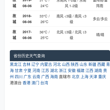
24℃
风 1-2级
阵雨
城
08-06
故
2018-
33℃ /
南风 <3级 / 南风 <3
多云/多云
26℃
级
城
08-06
故
2017-
36℃ /
北风 ≤3级 / 北风 ≤3
晴/晴
25℃
级
城
08-06
省份历史天气查询
黑龙江
吉林
辽宁
内蒙古
河北
山西
陕西
山东
新疆
西藏
青
海
甘肃
宁夏
河南
江苏
湖北
浙江
安徽
福建
江西
湖南
贵
州
四川
广东
云南
广西
海南
直辖市
北京
上海
天津
重庆
港澳台
香港
澳门
台湾