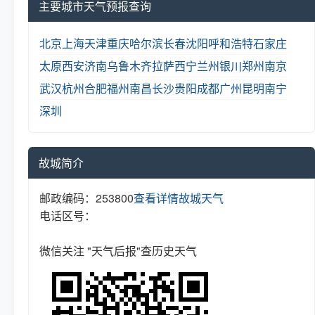
主要城市天气预报查询
北京
上海
天津
重庆
哈尔滨
长春
沈阳
呼和浩特
石家庄
太原
西安
济南
乌鲁木齐
拉萨
西宁
兰州
银川
郑州
南京
武汉
杭州
合肥
福州
南昌
长沙
贵阳
成都
广州
昆明
南宁
深圳
故城简介
邮政编码：253800
查看详情
故城天气
电话区号：
微信关注 "天气后报"查历史天气