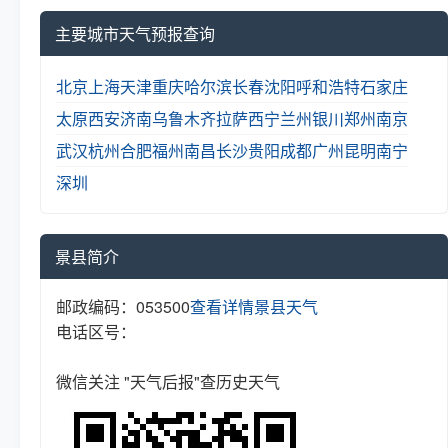
主要城市天气预报查询
北京
上海
天津
重庆
哈尔滨
长春
沈阳
呼和浩特
石家庄
太原
西安
济南
乌鲁木齐
拉萨
西宁
兰州
银川
郑州
南京
武汉
杭州
合肥
福州
南昌
长沙
贵阳
成都
广州
昆明
南宁
深圳
景县简介
邮政编码：053500
查看详情
景县天气
电话区号：
微信关注 "天气后报"查历史天气