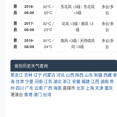
景
2018-
32℃ /
东北风 <3级 / 东北风
多云/多
25℃
<3级
云
县
08-09
景
2017-
32℃ /
北风 ≤3级 / 南风 ≤3
多云/多
23℃
级
云
县
08-09
景
2016-
30℃ /
南风 ≤3级 / 无持续风
多云/多
24℃
向 ≤3级
云
县
08-09
省份历史天气查询
黑龙江
吉林
辽宁
内蒙古
河北
山西
陕西
山东
新疆
西藏
青
海
甘肃
宁夏
河南
江苏
湖北
浙江
安徽
福建
江西
湖南
贵
州
四川
广东
云南
广西
海南
直辖市
北京
上海
天津
重庆
港澳台
香港
澳门
台湾