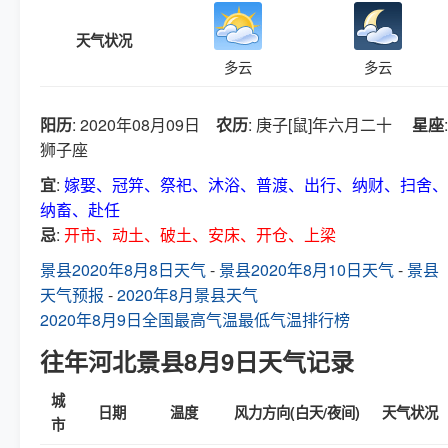
天气状况
多云
多云
阳历
: 2020年08月09日
农历
: 庚子[鼠]年六月二十
星座
:
狮子座
宜
:
嫁娶、冠笄、祭祀、沐浴、普渡、出行、纳财、扫舍、
纳畜、赴任
忌
:
开市、动土、破土、安床、开仓、上梁
景县2020年8月8日天气
-
景县2020年8月10日天气
-
景县
天气预报
-
2020年8月景县天气
2020年8月9日全国最高气温最低气温排行榜
往年河北景县8月9日天气记录
城
日期
温度
风力方向(白天/夜间)
天气状况
市