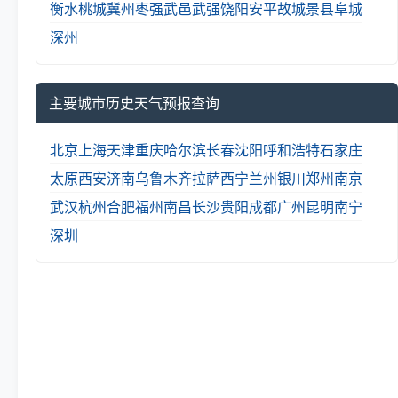
衡水
桃城
冀州
枣强
武邑
武强
饶阳
安平
故城
景县
阜城
深州
主要城市历史天气预报查询
北京
上海
天津
重庆
哈尔滨
长春
沈阳
呼和浩特
石家庄
太原
西安
济南
乌鲁木齐
拉萨
西宁
兰州
银川
郑州
南京
武汉
杭州
合肥
福州
南昌
长沙
贵阳
成都
广州
昆明
南宁
深圳