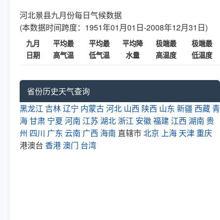
河北景县九月份每日气候数据
(本数据时间跨度：1951年01月01日-2008年12月31日)
九月
平均最
平均最
平均降
极端最
极端最
日期
高气温
低气温
水量
高温度
低温度
省份历史天气查询
黑龙江
吉林
辽宁
内蒙古
河北
山西
陕西
山东
新疆
西藏
青
海
甘肃
宁夏
河南
江苏
湖北
浙江
安徽
福建
江西
湖南
贵
州
四川
广东
云南
广西
海南
直辖市
北京
上海
天津
重庆
港澳台
香港
澳门
台湾