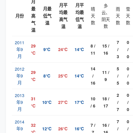
月
月平
月平
多
最
月最
晴
雨
雪
均最
均最
云、
天
天
天
月份
高
低气
阴天
高气
低气
数
数
数
气
温
数
温
温
温
2011
7
0
29
8 /
15 /
年9
9℃
24℃
14℃
/
/
℃
11
16
月
3
0
2012
14
5
0
29
11 /
年9
8℃
25℃
14℃
/
/
/
℃
9
月
16
5
0
2013
2
0
31
10
18 /
年9
10℃
27℃
17℃
/
/
℃
/ 6
17
月
7
0
2014
7
0
32
7 /
16 /
年9
12℃
26℃
16℃
/
/
℃
7
16