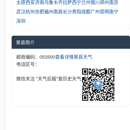
太原
西安
济南
乌鲁木齐
拉萨
西宁
兰州
银川
郑州
南京
武汉
杭州
合肥
福州
南昌
长沙
贵阳
成都
广州
昆明
南宁
深圳
景县简介
邮政编码：053500
查看详情
景县天气
电话区号：
微信关注 "天气后报"查历史天气