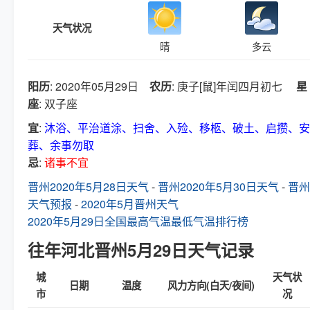
天气状况
晴
多云
阳历
: 2020年05月29日
农历
: 庚子[鼠]年闰四月初七
星
座
: 双子座
宜
:
沐浴、平治道涂、扫舍、入殓、移柩、破土、启攒、安
葬、余事勿取
忌
:
诸事不宜
晋州2020年5月28日天气
-
晋州2020年5月30日天气
-
晋州
天气预报
-
2020年5月晋州天气
2020年5月29日全国最高气温最低气温排行榜
往年河北晋州5月29日天气记录
城
天气状
日期
温度
风力方向(白天/夜间)
市
况