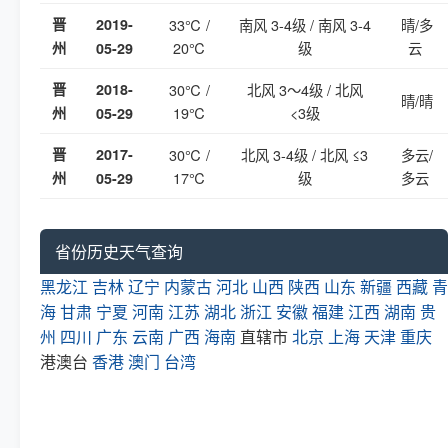
晋
2019-
33℃ /
南风 3-4级 / 南风 3-4
晴/多
20℃
级
云
州
05-29
晋
2018-
30℃ /
北风 3～4级 / 北风
晴/晴
19℃
<3级
州
05-29
晋
2017-
30℃ /
北风 3-4级 / 北风 ≤3
多云/
17℃
级
多云
州
05-29
省份历史天气查询
黑龙江
吉林
辽宁
内蒙古
河北
山西
陕西
山东
新疆
西藏
青
海
甘肃
宁夏
河南
江苏
湖北
浙江
安徽
福建
江西
湖南
贵
州
四川
广东
云南
广西
海南
直辖市
北京
上海
天津
重庆
港澳台
香港
澳门
台湾