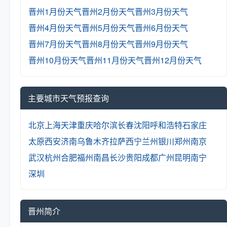
晋州1月份天气
晋州2月份天气
晋州3月份天气
晋州4月份天气
晋州5月份天气
晋州6月份天气
晋州7月份天气
晋州8月份天气
晋州9月份天气
晋州10月份天气
晋州11月份天气
晋州12月份天气
主要城市天气预报查询
北京
上海
天津
重庆
哈尔滨
长春
沈阳
呼和浩特
石家庄
太原
西安
济南
乌鲁木齐
拉萨
西宁
兰州
银川
郑州
南京
武汉
杭州
合肥
福州
南昌
长沙
贵阳
成都
广州
昆明
南宁
深圳
晋州简介