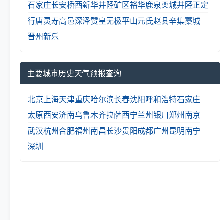
石家庄
长安
桥西
新华
井陉矿区
裕华
鹿泉
栾城
井陉
正定
行唐
灵寿
高邑
深泽
赞皇
无极
平山
元氏
赵县
辛集
藁城
晋州
新乐
主要城市历史天气预报查询
北京
上海
天津
重庆
哈尔滨
长春
沈阳
呼和浩特
石家庄
太原
西安
济南
乌鲁木齐
拉萨
西宁
兰州
银川
郑州
南京
武汉
杭州
合肥
福州
南昌
长沙
贵阳
成都
广州
昆明
南宁
深圳