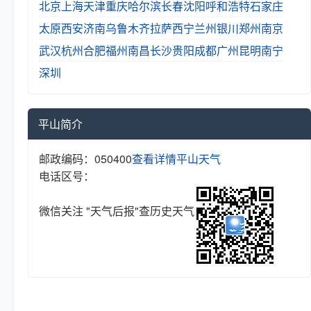
北京
上海
天津
重庆
哈尔滨
长春
沈阳
呼和浩特
石家庄
太原
西安
济南
乌鲁木齐
拉萨
西宁
兰州
银川
郑州
南京
武汉
杭州
合肥
福州
南昌
长沙
贵阳
成都
广州
昆明
南宁
深圳
平山简介
邮政编码：050400
查看详情
平山天气
电话区号：
微信关注 "天气后报"查历史天气