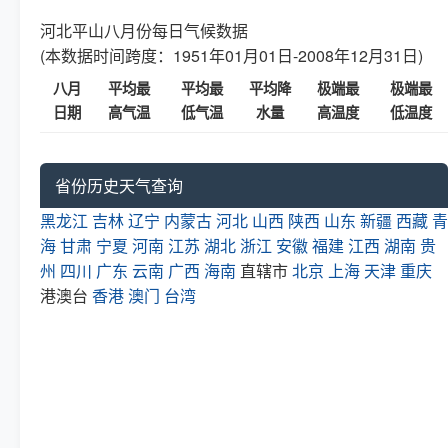
河北平山八月份每日气候数据
(本数据时间跨度：1951年01月01日-2008年12月31日)
八月
平均最
平均最
平均降
极端最
极端最
日期
高气温
低气温
水量
高温度
低温度
省份历史天气查询
黑龙江
吉林
辽宁
内蒙古
河北
山西
陕西
山东
新疆
西藏
青
海
甘肃
宁夏
河南
江苏
湖北
浙江
安徽
福建
江西
湖南
贵
州
四川
广东
云南
广西
海南
直辖市
北京
上海
天津
重庆
港澳台
香港
澳门
台湾