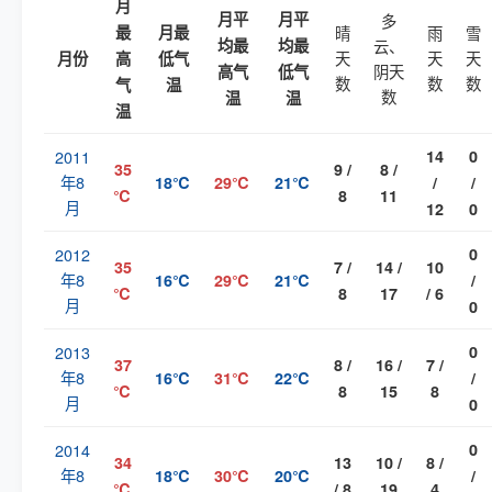
月
月平
月平
多
最
月最
晴
雨
雪
均最
均最
云、
天
天
天
月份
高
低气
阴天
高气
低气
数
数
数
气
温
数
温
温
温
2011
14
0
35
9 /
8 /
年8
18℃
29℃
21℃
/
/
℃
8
11
月
12
0
2012
0
35
7 /
14 /
10
年8
16℃
29℃
21℃
/
℃
8
17
/ 6
月
0
2013
0
37
8 /
16 /
7 /
年8
16℃
31℃
22℃
/
℃
8
15
8
月
0
2014
0
34
13
10 /
8 /
年8
18℃
30℃
20℃
/
℃
/ 8
19
4