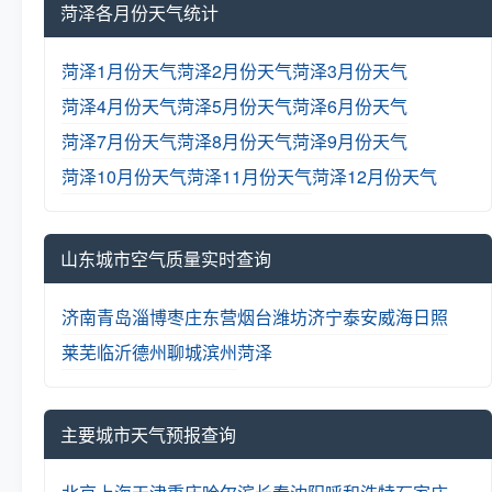
菏泽各月份天气统计
菏泽1月份天气
菏泽2月份天气
菏泽3月份天气
菏泽4月份天气
菏泽5月份天气
菏泽6月份天气
菏泽7月份天气
菏泽8月份天气
菏泽9月份天气
菏泽10月份天气
菏泽11月份天气
菏泽12月份天气
山东城市空气质量实时查询
济南
青岛
淄博
枣庄
东营
烟台
潍坊
济宁
泰安
威海
日照
莱芜
临沂
德州
聊城
滨州
菏泽
主要城市天气预报查询