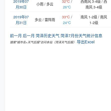
2019年07
32℃
/
西南风 3-4级 / 西
小雨 / 多云
月30日
26℃
南风 3-4级
2019年07
33℃
/
南风 1-2级 / 南风
多云 / 雷阵雨
月31日
24℃
1-2级
前一月
后一月
菏泽历史天气
菏泽7月份天气统计信息
导出Excel
搜索"城市名+天气后报"访问本站（菏泽天气后报）