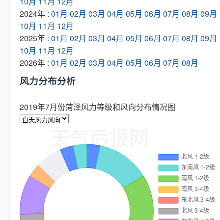
10月
11月
12月
2024年 :
01月
02月
03月
04月
05月
06月
07月
08月
09月
10月
11月
12月
2025年 :
01月
02月
03月
04月
05月
06月
07月
08月
09月
10月
11月
12月
2026年 :
01月
02月
03月
04月
05月
06月
07月
08月
风力分布分析
2019年7月份菏泽风力等级和风向分布情况图