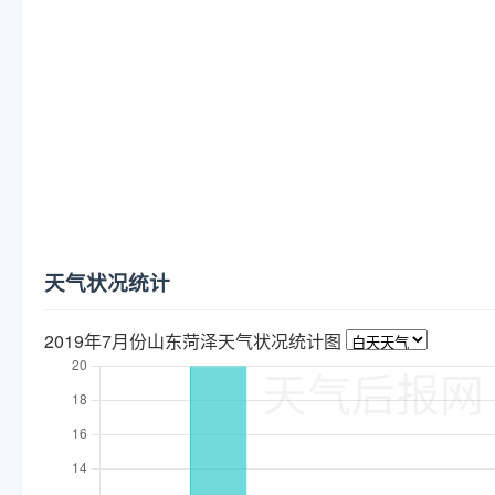
天气状况统计
2019年7月份山东菏泽天气状况统计图