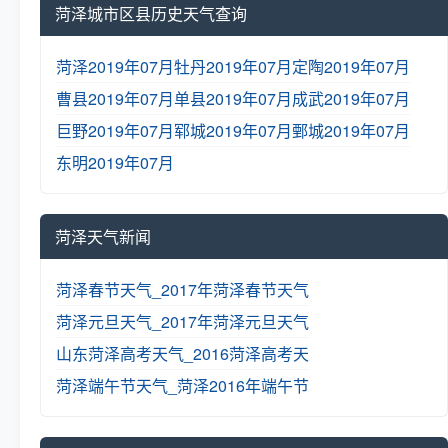
菏泽城市区县历史天气查询
菏泽2019年07月
牡丹2019年07月
定陶2019年07月
曹县2019年07月
单县2019年07月
成武2019年07月
巨野2019年07月
郓城2019年07月
鄄城2019年07月
东明2019年07月
菏泽天气新闻
菏泽春节天气_2017年菏泽春节天气
菏泽元旦天气_2017年菏泽元旦天气
山东菏泽高考天气_2016菏泽高考天
菏泽端午节天气_菏泽2016年端午节