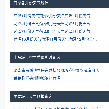
菏泽各月份天气统计
菏泽1月份天气
菏泽2月份天气
菏泽3月份天气
菏泽4月份天气
菏泽5月份天气
菏泽6月份天气
菏泽7月份天气
菏泽8月份天气
菏泽9月份天气
菏泽10月份天气
菏泽11月份天气
菏泽12月份天气
山东城市空气质量实时查询
济南
青岛
淄博
枣庄
东营
烟台
潍坊
济宁
泰安
威海
日照
莱芜
临沂
德州
聊城
滨州
菏泽
主要城市天气预报查询