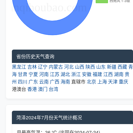
省份历史天气查询
黑龙江
吉林
辽宁
内蒙古
河北
山西
陕西
山东
新疆
西藏
青
海
甘肃
宁夏
河南
江苏
湖北
浙江
安徽
福建
江西
湖南
贵
州
四川
广东
云南
广西
海南
直辖市
北京
上海
天津
重庆
港澳台
香港
澳门
台湾
菏泽2024年7月份天气统计概况
月最高气温：36 ℃ (出现在2024-07-24)