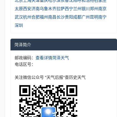
北京
上海
天津
重庆
哈尔滨
长春
沈阳
呼和浩特
石家庄
太原
西安
济南
乌鲁木齐
拉萨
西宁
兰州
银川
郑州
南京
武汉
杭州
合肥
福州
南昌
长沙
贵阳
成都
广州
昆明
南宁
深圳
菏泽简介
邮政编码：
查看详情
菏泽天气
电话区号：
关注微信公众号 "天气后报"查历史天气