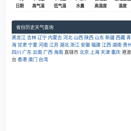
日期
高气温
低气温
水量
高温度
温度
省份历史天气查询
黑龙江
吉林
辽宁
内蒙古
河北
山西
陕西
山东
新疆
西藏
青
海
甘肃
宁夏
河南
江苏
湖北
浙江
安徽
福建
江西
湖南
贵
四川
广东
云南
广西
海南
直辖市
北京
上海
天津
重庆
港澳
台
香港
澳门
台湾