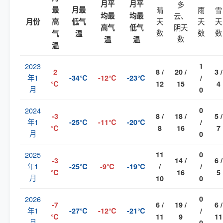
月平
月平
多
最
月最
晴
雨
雪
均最
均最
云、
天
天
天
月份
高
低气
阴天
高气
低气
数
数
数
气
温
数
温
温
温
2023
1
2
8 /
20 /
3 /
年1
-34℃
-12℃
-23℃
/
℃
12
15
4
月
0
2024
0
-3
8 /
18 /
5 /
年1
-25℃
-11℃
-20℃
/
℃
8
16
7
月
0
2025
11
0
-3
14 /
6 /
年1
-25℃
-9℃
-19℃
/
/
℃
16
5
月
10
0
2026
0
-7
6 /
19 /
6 /
年1
-27℃
-12℃
-21℃
/
℃
11
9
11
月
0