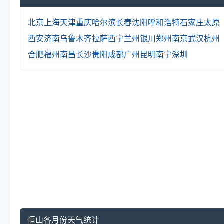
北京
上海
天津
重庆
哈尔滨
长春
沈阳
呼和浩特
石家庄
太原
西安
济南
乌鲁木齐
拉萨
西宁
兰州
银川
郑州
南京
武汉
杭州
合肥
福州
南昌
长沙
贵阳
成都
广州
昆明
南宁
深圳
恒山各月份天气统计