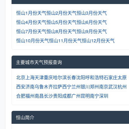
恒山1月份天气
恒山2月份天气
恒山3月份天气
恒山4月份天气
恒山5月份天气
恒山6月份天气
恒山7月份天气
恒山8月份天气
恒山9月份天气
恒山10月份天气
恒山11月份天气
恒山12月份天气
主要城市天气预报查询
北京
上海
天津
重庆
哈尔滨
长春
沈阳
呼和浩特
石家庄
太原
西安
济南
乌鲁木齐
拉萨
西宁
兰州
银川
郑州
南京
武汉
杭州
合肥
福州
南昌
长沙
贵阳
成都
广州
昆明
南宁
深圳
恒山简介