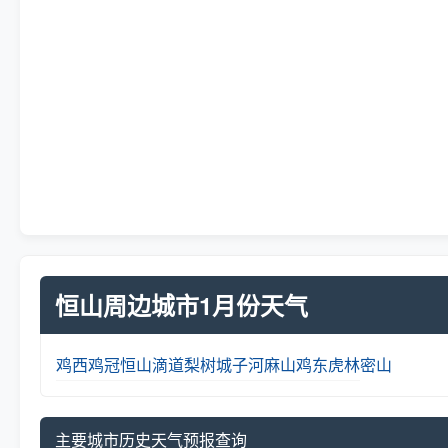
恒山周边城市1月份天气
鸡西
鸡冠
恒山
滴道
梨树
城子河
麻山
鸡东
虎林
密山
主要城市历史天气预报查询