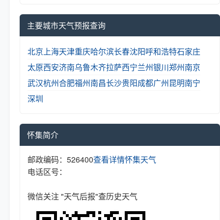
主要城市天气预报查询
北京
上海
天津
重庆
哈尔滨
长春
沈阳
呼和浩特
石家庄
太原
西安
济南
乌鲁木齐
拉萨
西宁
兰州
银川
郑州
南京
武汉
杭州
合肥
福州
南昌
长沙
贵阳
成都
广州
昆明
南宁
深圳
怀集简介
邮政编码：526400
查看详情
怀集天气
电话区号：
微信关注 "天气后报"查历史天气