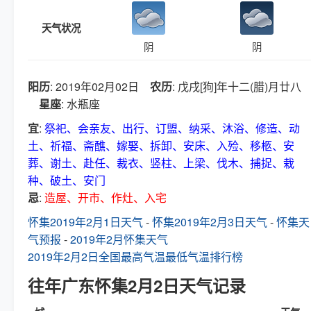
天气状况
阴
阴
阳历
: 2019年02月02日
农历
: 戊戌[狗]年十二(腊)月廿八
星座
: 水瓶座
宜
:
祭祀、会亲友、出行、订盟、纳采、沐浴、修造、动
土、祈福、斋醮、嫁娶、拆卸、安床、入殓、移柩、安
葬、谢土、赴任、裁衣、竖柱、上梁、伐木、捕捉、栽
种、破土、安门
忌
:
造屋、开市、作灶、入宅
怀集2019年2月1日天气
-
怀集2019年2月3日天气
-
怀集天
气预报
-
2019年2月怀集天气
2019年2月2日全国最高气温最低气温排行榜
往年广东怀集2月2日天气记录