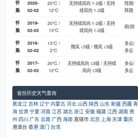
怀
2020-
20℃ /
无持续风向 1-2级 / 无持
阵雨/
12℃
续风向 1-2级
阵雨
集
02-02
怀
2019-
20℃ /
无持续风向 1-2级 / 无持
阴/阴
13℃
续风向 1-2级
集
02-02
怀
2018-
13℃ /
多云/
微风 <3级 / 微风 <3级
2℃
多云
集
02-02
怀
2017-
20℃ /
无持续风向 ≤3级 / 无持续
多云/
12℃
风向 ≤3级
多云
集
02-02
省份历史天气查询
黑龙江
吉林
辽宁
内蒙古
河北
山西
陕西
山东
新疆
西藏
青
海
甘肃
宁夏
河南
江苏
湖北
浙江
安徽
福建
江西
湖南
贵
州
四川
广东
云南
广西
海南
直辖市
北京
上海
天津
重庆
港澳台
香港
澳门
台湾