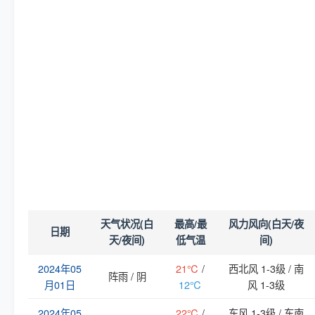
天气状况(白
最高/最
风力风向(白天/夜
日期
天/夜间)
低气温
间)
2024年05
21℃
/
西北风 1-3级 / 南
阵雨 / 阴
月01日
12℃
风 1-3级
2024年05
22℃
/
东风 1-3级 / 东南