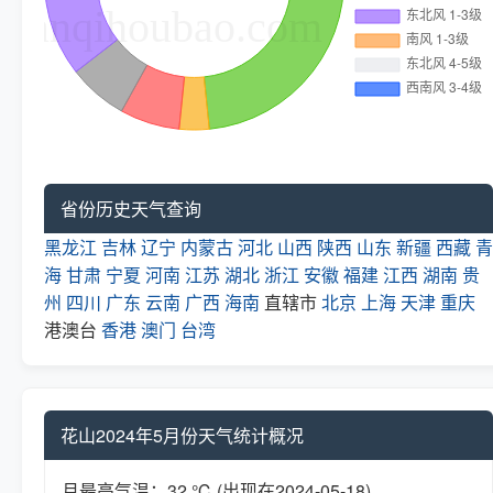
省份历史天气查询
黑龙江
吉林
辽宁
内蒙古
河北
山西
陕西
山东
新疆
西藏
青
海
甘肃
宁夏
河南
江苏
湖北
浙江
安徽
福建
江西
湖南
贵
州
四川
广东
云南
广西
海南
直辖市
北京
上海
天津
重庆
港澳台
香港
澳门
台湾
花山2024年5月份天气统计概况
月最高气温：32 ℃ (出现在2024-05-18)