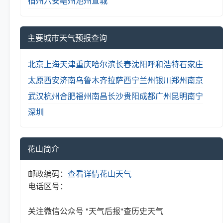
宿州
六安
亳州
池州
宣城
主要城市天气预报查询
北京
上海
天津
重庆
哈尔滨
长春
沈阳
呼和浩特
石家庄
太原
西安
济南
乌鲁木齐
拉萨
西宁
兰州
银川
郑州
南京
武汉
杭州
合肥
福州
南昌
长沙
贵阳
成都
广州
昆明
南宁
深圳
花山简介
邮政编码：
查看详情
花山天气
电话区号：
关注微信公众号 "天气后报"查历史天气