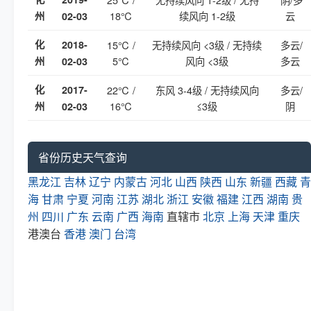
18℃
续风向 1-2级
云
州
02-03
化
2018-
15℃ /
无持续风向 <3级 / 无持续
多云/
5℃
风向 <3级
多云
州
02-03
化
2017-
22℃ /
东风 3-4级 / 无持续风向
多云/
16℃
≤3级
阴
州
02-03
省份历史天气查询
黑龙江
吉林
辽宁
内蒙古
河北
山西
陕西
山东
新疆
西藏
青
海
甘肃
宁夏
河南
江苏
湖北
浙江
安徽
福建
江西
湖南
贵
州
四川
广东
云南
广西
海南
直辖市
北京
上海
天津
重庆
港澳台
香港
澳门
台湾