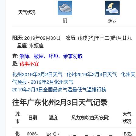
天气状况
阴
多云
阳历
: 2019年02月03日
农历
: 戊戌[狗]年十二(腊)月廿九
星座
: 水瓶座
宜
:
解除、破屋、坏垣、余事勿取
忌
:
诸事不宜
化州2019年2月2日天气
-
化州2019年2月4日天气
-
化州天
气预报
-
2019年2月化州天气
2019年2月3日全国最高气温最低气温排行榜
往年广东化州2月3日天气记录
城
天气
日期
温度
风力方向(白天/夜间)
市
状况
化
2026-
24℃ /
多云/