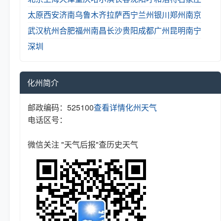
太原
西安
济南
乌鲁木齐
拉萨
西宁
兰州
银川
郑州
南京
武汉
杭州
合肥
福州
南昌
长沙
贵阳
成都
广州
昆明
南宁
深圳
化州简介
邮政编码：525100
查看详情
化州天气
电话区号：
微信关注 "天气后报"查历史天气