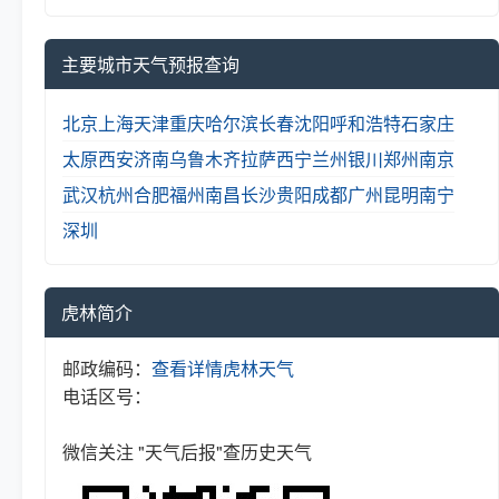
主要城市天气预报查询
北京
上海
天津
重庆
哈尔滨
长春
沈阳
呼和浩特
石家庄
太原
西安
济南
乌鲁木齐
拉萨
西宁
兰州
银川
郑州
南京
武汉
杭州
合肥
福州
南昌
长沙
贵阳
成都
广州
昆明
南宁
深圳
虎林简介
邮政编码：
查看详情
虎林天气
电话区号：
微信关注 "天气后报"查历史天气