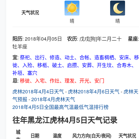
天气状况
晴
晴
阳历
: 2018年04月05日
农历
: 戊戌[狗]年二月二十
星座
:
牡羊座
宜
:
祭祀、出行、修造、动土、合帐、造畜椆栖、安床、移
徙、入殓、移柩、破土、启攒、安葬、开生坟、合寿木、
补垣、塞穴
忌
:
移徙、入宅、作灶、理发、开光、安门
虎林2018年4月4日天气
-
虎林2018年4月6日天气
-
虎林天
气预报
-
2018年4月虎林天气
2018年4月5日全国最高气温最低气温排行榜
往年黑龙江虎林4月5日天气记录
城
日期
温度
风力方向(白天/夜间)
天气状况