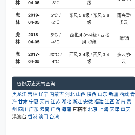
-3℃
级
林
04-05
虎
2019-
5℃ /
东风 5-6级 / 东风 5-6
雨夹雪/
-2℃
级
多云
林
04-05
虎
2018-
5℃ /
西北风 3～4级 / 西北
晴/晴
-4℃
风 <3级
林
04-05
虎
2017-
20℃ /
西风 3-4级 / 西风 3-4
多云/多
4℃
级
云
林
04-05
省份历史天气查询
黑龙江
吉林
辽宁
内蒙古
河北
山西
陕西
山东
新疆
西藏
青
海
甘肃
宁夏
河南
江苏
湖北
浙江
安徽
福建
江西
湖南
贵
州
四川
广东
云南
广西
海南
直辖市
北京
上海
天津
重庆
港澳台
香港
澳门
台湾