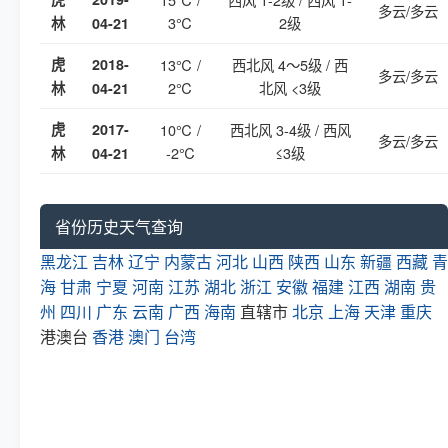
多云/多云
3℃
2级
林
04-21
虎
2018-
13℃ /
西北风 4～5级 / 西
多云/多云
2℃
北风 <3级
林
04-21
虎
2017-
10℃ /
西北风 3-4级 / 西风
多云/多云
-2℃
≤3级
林
04-21
省份历史天气查询
黑龙江
吉林
辽宁
内蒙古
河北
山西
陕西
山东
新疆
西藏
青
海
甘肃
宁夏
河南
江苏
湖北
浙江
安徽
福建
江西
湖南
贵
州
四川
广东
云南
广西
海南
直辖市
北京
上海
天津
重庆
港澳台
香港
澳门
台湾