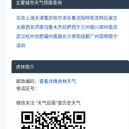
主要城市天气预报查询
北京
上海
天津
重庆
哈尔滨
长春
沈阳
呼和浩特
石家庄
太原
西安
济南
乌鲁木齐
拉萨
西宁
兰州
银川
郑州
南京
武汉
杭州
合肥
福州
南昌
长沙
贵阳
成都
广州
昆明
南宁
深圳
虎林简介
邮政编码：
查看详情
虎林天气
电话区号：
微信关注 "天气后报"查历史天气