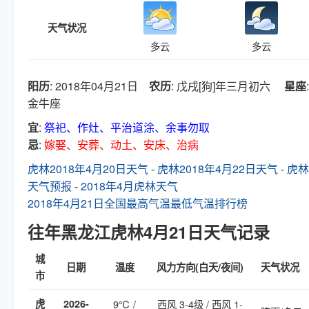
天气状况
多云
多云
阳历
: 2018年04月21日
农历
: 戊戌[狗]年三月初六
星座
:
金牛座
宜
:
祭祀、作灶、平治道涂、余事勿取
忌
:
嫁娶、安葬、动土、安床、治病
虎林2018年4月20日天气
-
虎林2018年4月22日天气
-
虎林
天气预报
-
2018年4月虎林天气
2018年4月21日全国最高气温最低气温排行榜
往年黑龙江虎林4月21日天气记录
城
日期
温度
风力方向(白天/夜间)
天气状况
市
虎
2026-
9℃ /
西风 3-4级 / 西风 1-