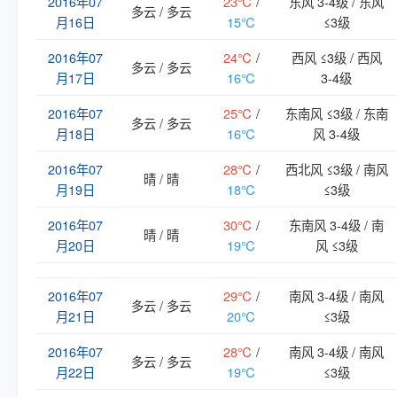
2016年07
23℃
/
东风 3-4级 / 东风
多云 / 多云
月16日
15℃
≤3级
2016年07
24℃
/
西风 ≤3级 / 西风
多云 / 多云
月17日
16℃
3-4级
2016年07
25℃
/
东南风 ≤3级 / 东南
多云 / 多云
月18日
16℃
风 3-4级
2016年07
28℃
/
西北风 ≤3级 / 南风
晴 / 晴
月19日
18℃
≤3级
2016年07
30℃
/
东南风 3-4级 / 南
晴 / 晴
月20日
19℃
风 ≤3级
2016年07
29℃
/
南风 3-4级 / 南风
多云 / 多云
月21日
20℃
≤3级
2016年07
28℃
/
南风 3-4级 / 南风
多云 / 多云
月22日
19℃
≤3级