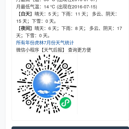
月最低气温：14 ℃ (出现在2016-07-15)
【
白天
】晴天：5 天；下雨：11 天； 多云、阴天：
15 天；下雪：0 天。
【
夜间
】晴天：6 天；下雨：8 天； 多云、阴天：17
天；下雪：0 天。
所有年份虎林7月份天气统计
微信小程序【天气后报】 查询更方便