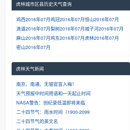
虎林城市区县历史天气查询
鸡西2016年07月
鸡冠2016年07月
恒山2016年07月
滴道2016年07月
梨树2016年07月
城子河2016年07月
麻山2016年07月
鸡东2016年07月
虎林2016年07月
密山2016年07月
虎林天气新闻
南京、南通、无锡官宣入梅！
天气预报中时间用语和一天起止时间
NASA警告：创纪录低温即将来临
二十四节气：雨水时间（1900-2099
二十四节气的英文名