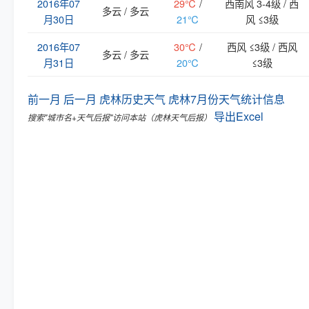
2016年07
29℃
/
西南风 3-4级 / 西
多云 / 多云
月30日
21℃
风 ≤3级
2016年07
30℃
/
西风 ≤3级 / 西风
多云 / 多云
月31日
20℃
≤3级
前一月
后一月
虎林历史天气
虎林7月份天气统计信息
导出Excel
搜索"城市名+天气后报"访问本站（虎林天气后报）