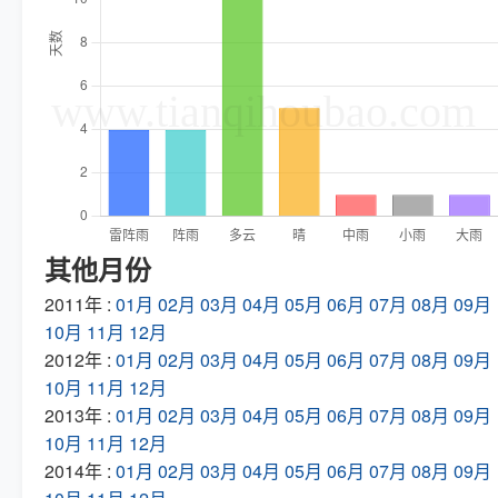
其他月份
2011年 :
01月
02月
03月
04月
05月
06月
07月
08月
09月
10月
11月
12月
2012年 :
01月
02月
03月
04月
05月
06月
07月
08月
09月
10月
11月
12月
2013年 :
01月
02月
03月
04月
05月
06月
07月
08月
09月
10月
11月
12月
2014年 :
01月
02月
03月
04月
05月
06月
07月
08月
09月