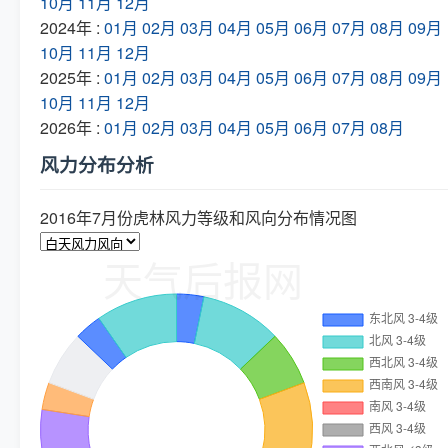
10月
11月
12月
2024年 :
01月
02月
03月
04月
05月
06月
07月
08月
09月
10月
11月
12月
2025年 :
01月
02月
03月
04月
05月
06月
07月
08月
09月
10月
11月
12月
2026年 :
01月
02月
03月
04月
05月
06月
07月
08月
风力分布分析
2016年7月份虎林风力等级和风向分布情况图