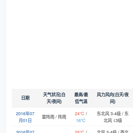
天气状况(白
最高/最
风力风向(白天/夜
日期
天/夜间)
低气温
间)
2016年07
24℃
/
东北风 3-4级 / 东
雷阵雨 / 阵雨
月01日
16℃
北风 ≤3级
2016年07
25℃
/
北风 3-4级 / 西北