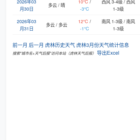
2026年03
10℃
/
西风 3-4级 / 西风
多云 / 晴
月30日
-3℃
1-3级
2026年03
12℃
/
南风 1-3级 / 南风
多云 / 多云
月31日
-1℃
1-3级
前一月
后一月
虎林历史天气
虎林3月份天气统计信息
导出Excel
搜索"城市名+天气后报"访问本站（虎林天气后报）