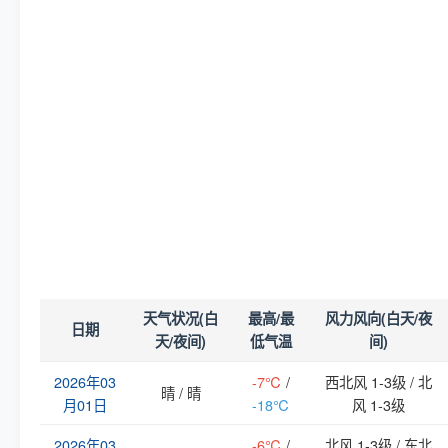
天气状况(白
最高/最
风力风向(白天/夜
日期
天/夜间)
低气温
间)
2026年03
-7℃
/
西北风 1-3级 / 北
晴 / 晴
月01日
-18℃
风 1-3级
2026年03
-6℃
/
北风 1-3级 / 东北